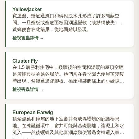
Yellowjacket
寬屋簷、簷底通風口和磚砌洩水孔形成了許多隱蔽空
間。一旦簷板或簷底面板因潮濕變軟（或紗網缺失），
黃蜂便會在此築巢，從地面難以發現。
檢視害蟲詳情
→
Cluster Fly
在 1.5 層勝利住宅中，矮牆後的空間和溫暖的屋頂空腔
是簇蠅典型的越冬場所。牠們常在春季陽光使屋頂變暖
時出現，然後通過踢腳板、插座和裝飾條上的小縫隙進
入居住空間。
檢視害蟲詳情
→
European Earwig
積聚濕葉和碎屑的地下室窗井會成為蠼螋的庇護棲息
地。在凍融循環中，窗井可能與基礎脫離，讓泥土和水
流入——然後蠼螋及其他喜潮蟲類便通過窗框遷入室