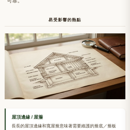
可靠。
易受影響的熱點
屋頂邊緣 / 屋簷
長長的屋頂邊緣和寬屋簷意味著需要維護的簷底／簷板