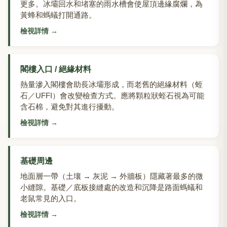
更多。冰壩回水和堵塞的雨水槽會使屋頂邊緣腐爛，為
黃蜂和螞蟻打開通路。
檢視詳情
→
閣樓入口 / 絕緣材料
熱量滲入閣樓會助長冰壩形成，而老舊的絕緣材料（蛭
石／UFFI）會改變檢查方式。應將顆粒狀蛭石視為可能
含石棉，避免對其進行擾動。
檢視詳情
→
基礎周邊
地面層一帶（土壤 → 灰泥 → 外牆板）隱藏著最多的微
小縫隙。基礎／底板接縫處的改造和沉降是路面螞蟻和
老鼠常見的入口。
檢視詳情
→