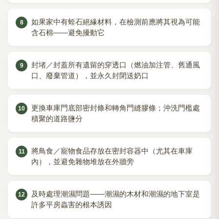
如果家中有蛭石絕緣材料，在檢測前應將其視為可能
含石棉——避免擾動它
封堵／封蓋所有遺留的穿透口（燃油加注管、舊通風
口、廢棄管道），並永久封閉送奶口
更換車庫門底部密封條和轉角門縫膠條；沖洗門檻處
積聚的道路鹽分
將鳥食／寵物食品存放在密封容器中（尤其在車庫
內），並避免雜物堆放在外牆旁
及時處理潮濕問題——潮濕的木材和潮濕的地下室是
許多平房蟲害的根本誘因