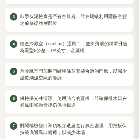
敲擊灰泥檢查是否有空鼓處，並在螞蟻利用隱蔽空腔
之前修復脫層部位
檢查冷藏室（cantina）通風口，並將薄弱的網罩升級
為重型6公釐（1/4英寸）金屬網
為冷藏室門加裝門縫膠條並安裝合適的門檻，以減少
溫暖潮濕空氣的滲漏
保持採光井清潔、使用貼合的蓋板，並確保排水口在
暴風雨和融雪後仍保持暢通
對閣樓檢修口和頂板穿透處進行氣密處理；用擋板保
持簷底通風口暢通，以減少冰壩