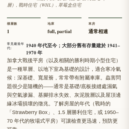
層）, 戰時住宅（WHL）, 草莓盒住宅
樓層數
地庫
車房
1
full, partial
通常相連
1940 年代至今；大部分舊有存量建於 1941–
常見建造年
代
:
1970 年
加拿大戰後平房（以及相關的勝利時期小型住宅）
是一種單層、以地下室為基礎的設計，適合寒冷氣
候：深基礎、寬屋簷，常常帶有附屬車庫。蟲害問
題很少是隨機的——通常是基礎/底板接縫處濕氣
與空氣滲漏、基腳排水失效、灰泥脫層以及屋頂邊
緣冰壩損壞的徵兆。了解房屋的年代（戰時的
「Strawberry Box」、1.5 層勝利住宅，或 1950–
70 年代的牧場式平房）可讓檢查更迅速，預防更