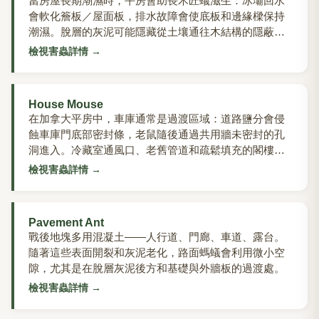
當房屋長期潮濕時，平房會助長木匠蟻滋生：冰壩回水
會軟化簷板／屋面板，排水故障會使底板和邊緣樑保持
潮濕。脫層的灰泥可能隱藏從土壤通往木結構的隱蔽通
道，因此活動跡象可能遠離真正的濕氣源。
檢視害蟲詳情
→
House Mouse
在加拿大平房中，車庫通常是過渡區域：道路鹽分會侵
蝕車庫門底部密封條，老鼠隨後通過共用牆未密封的孔
洞進入。冷藏室通風口、老舊管道和疏鬆填充的閣樓絕
緣材料會將小縫隙變成長長的通道。
檢視害蟲詳情
→
Pavement Ant
戰後地塊多用混凝土——人行道、門廊、車道、露台。
隨著這些表面開裂和灰泥老化，路面螞蟻會利用微小空
隙，尤其是在脫層灰泥後方和基礎與外牆板的過渡處。
檢視害蟲詳情
→