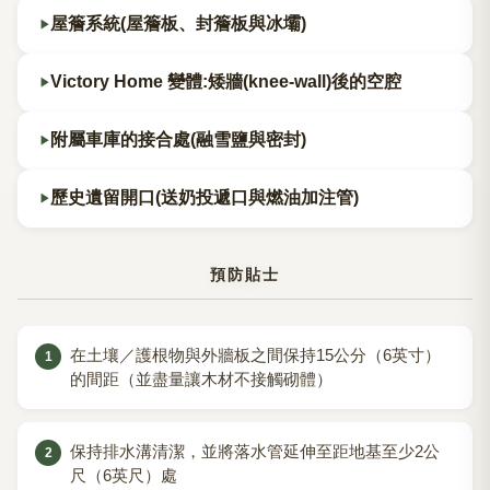
屋簷系統(屋簷板、封簷板與冰壩)
Victory Home 變體:矮牆(knee-wall)後的空腔
附屬車庫的接合處(融雪鹽與密封)
歷史遺留開口(送奶投遞口與燃油加注管)
預防貼士
在土壤／護根物與外牆板之間保持15公分（6英寸）
的間距（並盡量讓木材不接觸砌體）
保持排水溝清潔，並將落水管延伸至距地基至少2公
尺（6英尺）處