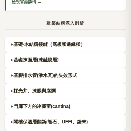
內。
檢視害蟲詳情
→
建築結構深入剖析
基礎-木結構接縫（底板和邊緣樑）
基礎抹面層(凍融脫層)
基腳排水管(滲水瓦)的失效形式
採光井、凍脹與腐爛
門廊下方的冷藏室(cantina)
閣樓保溫層翻新(蛭石、UFFI、鋸末)