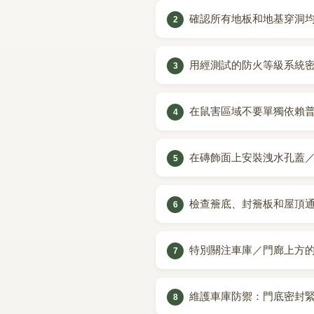
確認所有地板和地基穿洞
用經測試的防火等級系統
在鼠害區域不要單獨依賴
在磚飾面上安裝洩水孔蓋
檢查簷底、封簷板和屋頂
特別關注車庫／門廊上方
維護車庫防禦：門底密封緊