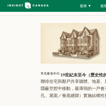
服務
▼
服
蟲害圖鑑
所有品種
害蟲類別
房屋檢視工具
19世紀末至今（歷史性的
常見建造年代
:
聯排住宅與鄰戶共享牆體、地基、
隱蔽空腔中移動，最薄弱的一戶會
孔、屋面／簷底縫隙）實施結構性