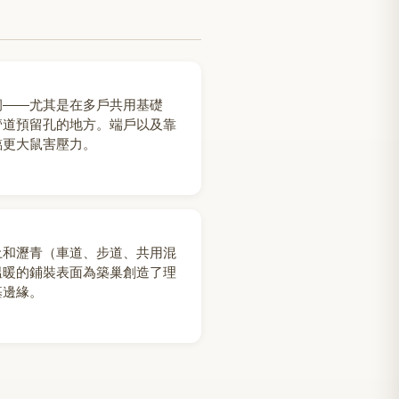
洞——尤其是在多戶共用基礎
管道預留孔的地方。端戶以及靠
臨更大鼠害壓力。
土和瀝青（車道、步道、共用混
溫暖的鋪裝表面為築巢創造了理
基邊緣。