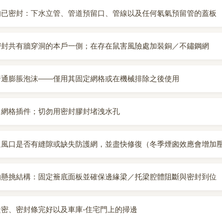
均已密封：下水立管、管道預留口、管線以及任何氡氣預留管的蓋板
密封共有牆穿洞的本戶一側；在存在鼠害風險處加裝銅／不鏽鋼網
普通膨脹泡沫——僅用其固定網格或在機械排除之後使用
／網格插件；切勿用密封膠封堵洩水孔
通風口是否有縫隙或缺失防護網，並盡快修復（冬季煙囪效應會增加
的懸挑結構：固定簷底面板並確保邊緣梁／托梁腔體阻斷與密封到位
密、密封條完好以及車庫-住宅門上的掃邊