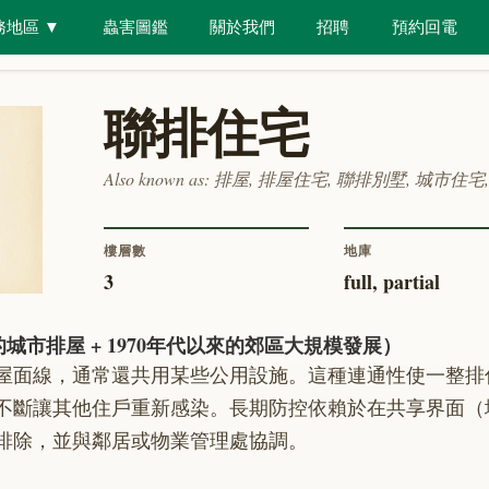
務地區
▼
蟲害圖鑑
關於我們
招聘
預約回電
排屋 (Townhouse)
聯排住宅
Also known as
:
排屋, 排屋住宅, 聯排別墅, 城市住
樓層數
地庫
3
full, partial
城市排屋 + 1970年代以來的郊區大規模發展）
屋面線，通常還共用某些公用設施。這種連通性使一整排
不斷讓其他住戶重新感染。長期防控依賴於在共享界面（
排除，並與鄰居或物業管理處協調。