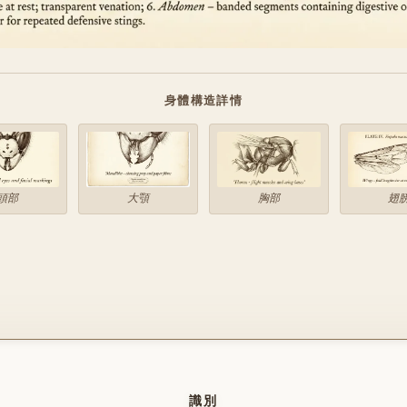
身體構造詳情
頭部
大顎
胸部
翅
識別