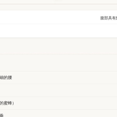
腹部具有
細的腰
的蜜蜂）
垂