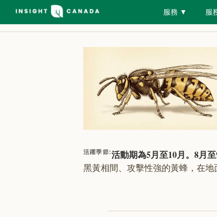
服務
▼
服
蟲害圖鑑
所有品種
黃蜂與蜜蜂
房屋檢視工
活動期為5月至10月。8
活躍季節
:
黑黃相間、攻擊性強的黃蜂，在地