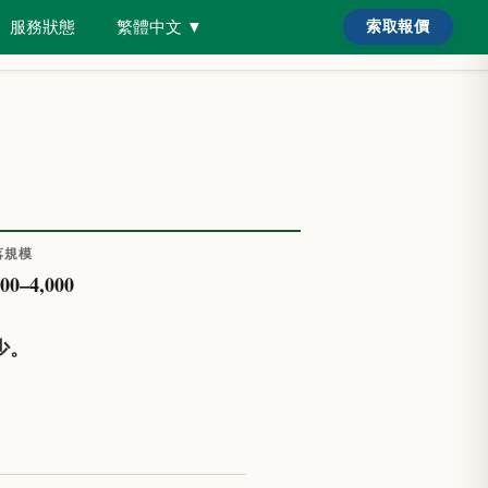
服務狀態
繁體中文
▼
索取報價
搜尋害蟲或房屋類型……
需要協助？
/
落規模
000
–
4,000
少。