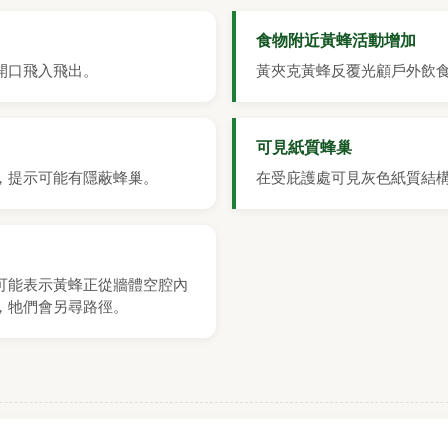
食物附近黃蜂活動增加
開口飛入飛出。
黃夾克黃蜂反覆光顧戶外飲
可見紙質蜂巢
，提示可能有隱蔽蜂巢。
在受庇護處可見灰色紙質結
可能表示黃蜂正從牆體空腔內
，牠們會另尋路徑。