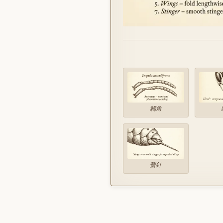
觸角
螫針