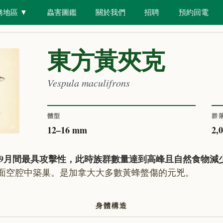
務地區
▼
蟲害圖鑑
關於我們
招聘
預約回電
具
房屋類型
東方黃夾克
Vespula maculifrons
體型
群
12
–
16
mm
2,
月至9月間最具攻擊性，此時族群數量達到高峰且自然食物減
面空腔中築巢。是加拿大大多數黃蜂螫傷的元兇。
身體構造