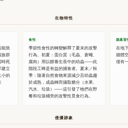
生物特性
食性
築巢習
后能熬
季節性食性的轉變解釋了夏末的攻擊
在地
個族群
行為。初夏：蛋白質（毛蟲、蒼蠅、
牆體
霜時死
腐肉）用以餵養生長中的幼蟲——此
僅有
零建立
階段工蜂是有益的捕食者。夏末／秋
大小的
季：隨著自然食物來源減少且幼蟲趨
末
於成熟，成蟲轉而攝取糖分（水果、
汽水、垃圾）——這引發了牠們在野
餐和垃圾桶旁的攻擊性覓食行為。
侵擾跡象