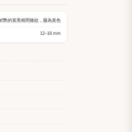
鮮艷的黃黑相間條紋，腿為黃色
12
–
16
mm