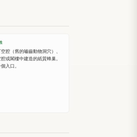
性
下空腔（舊的嚙齒動物洞穴）、
空腔或閣樓中建造的紙質蜂巢。
一個入口。