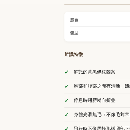
顏色
體型
辨識特徵
鮮艷的黃黑條紋圖案
胸部和腹部之間有清晰、纖
停息時翅膀縱向折疊
身體光滑無毛（不像毛茸茸
飛行時不像馬蜂那樣腿部下