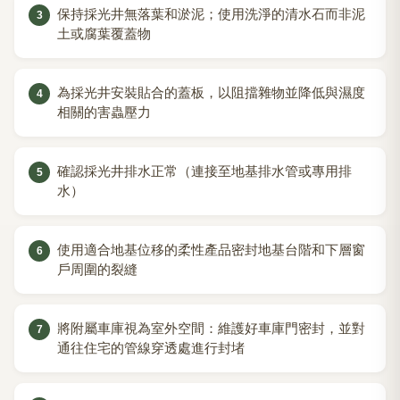
保持採光井無落葉和淤泥；使用洗淨的清水石而非泥
土或腐葉覆蓋物
為採光井安裝貼合的蓋板，以阻擋雜物並降低與濕度
相關的害蟲壓力
確認採光井排水正常（連接至地基排水管或專用排
水）
使用適合地基位移的柔性產品密封地基台階和下層窗
戶周圍的裂縫
將附屬車庫視為室外空間：維護好車庫門密封，並對
通往住宅的管線穿透處進行封堵