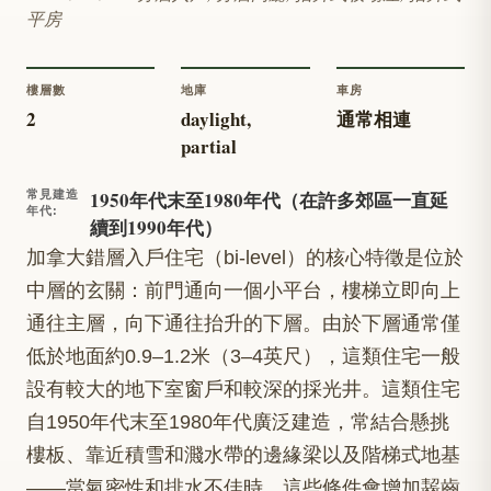
平房
樓層數
地庫
車房
2
daylight,
通常相連
partial
1950年代末至1980年代（在許多郊區一直延
常見建造
年代
:
續到1990年代）
加拿大錯層入戶住宅（bi-level）的核心特徵是位於
中層的玄關：前門通向一個小平台，樓梯立即向上
通往主層，向下通往抬升的下層。由於下層通常僅
低於地面約0.9–1.2米（3–4英尺），這類住宅一般
設有較大的地下室窗戶和較深的採光井。這類住宅
自1950年代末至1980年代廣泛建造，常結合懸挑
樓板、靠近積雪和濺水帶的邊緣梁以及階梯式地基
——當氣密性和排水不佳時，這些條件會增加齧齒