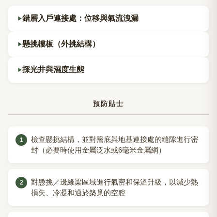
錯層入戶連接處：位移與氣流洩漏
懸挑樓板（外挑結構）
採光井與濕度生態
預防貼士
檢查懸挑結構，並對簷底與地基連接處的縫隙進行密
封（必要時使用金屬泛水或6毫米金屬網）
對懸挑／邊緣梁區域進行氣密和保溫升級，以減少熱
損失、冷凝和適於築巢的空腔