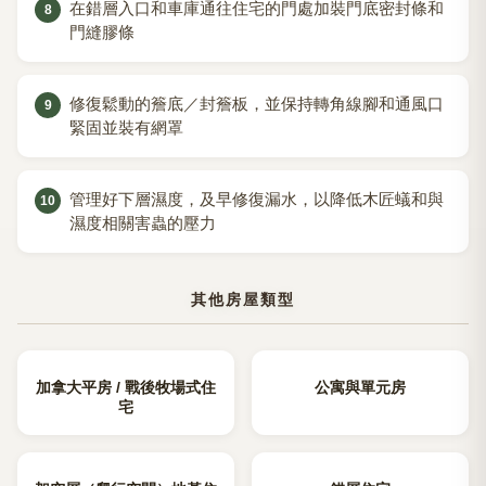
在錯層入口和車庫通往住宅的門處加裝門底密封條和
門縫膠條
修復鬆動的簷底／封簷板，並保持轉角線腳和通風口
緊固並裝有網罩
管理好下層濕度，及早修復漏水，以降低木匠蟻和與
濕度相關害蟲的壓力
其他房屋類型
加拿大平房 / 戰後牧場式住
公寓與單元房
宅