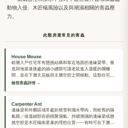
動物入侵、木匠蟻風險以及與潮濕相關的害蟲壓
力。
此類房屋常見的害蟲
House Mouse
錯層入戶住宅常有懸挑結構和靠近地面的邊緣梁帶。簷
底與地基連接處的細小縫隙可讓老鼠進入溫暖的擱柵
間，並在下層天花板與主層空腔之間移動。這類住宅常
見的附屬車庫也可能通過車門縫隙和管線穿透處充當中
檢視害蟲詳情
→
轉區。
Carpenter Ant
邊緣梁和外圈區域常處於積雪和濺水帶內，而較舊的隔
氣膜／保溫細部容易積聚濕氣。持續潮濕的邊緣梁或懸
挑空腔是木匠蟻衛星巢的理想位置——有時可在下層外