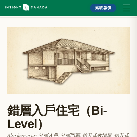
索取報價
錯層入戶住宅（Bi-
Level）
Also known as
:
分層入戶, 分層門廳, 抬升式牧場屋, 抬升式