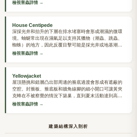
側踢腳板沿線發現碎屑（frass）。
檢視害蟲詳情
→
House Centipede
深採光井和抬升的下層在排水堵塞時會形成潮濕的微環
境。蚰蜒常出現在濕氣足以支持其獵物（潮蟲、跳蟲、
蜘蛛）的地方，因此反覆目擊可能是採光井或地基潮濕
問題的警示信號。
檢視害蟲詳情
→
Yellowjacket
屋頂懸挑和錯層凸出部周邊的簷底過渡會形成有遮蔽的
空腔。封簷板、簷底板和牆角線腳的細小開口可讓黃夾
克蜂在不被察覺的情況下築巢，直到夏末活動達到高
峰。
檢視害蟲詳情
→
建築結構深入剖析