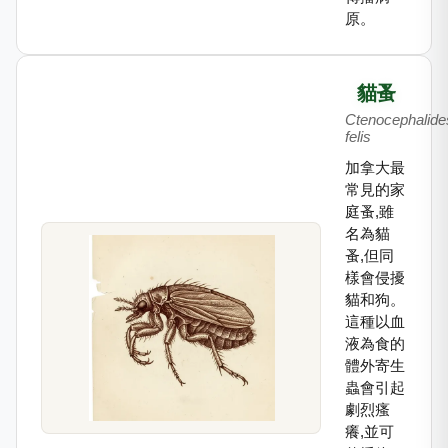
原。
貓蚤
Ctenocephalide
felis
加拿大最
常見的家
庭蚤,雖
名為貓
蚤,但同
樣會侵擾
貓和狗。
這種以血
液為食的
體外寄生
蟲會引起
劇烈瘙
癢,並可