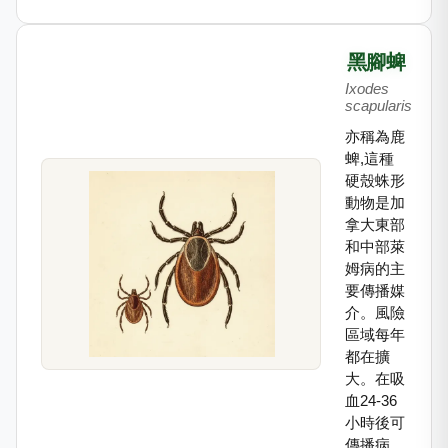
黑腳蜱
Ixodes
scapularis
亦稱為鹿
蜱,這種
硬殼蛛形
動物是加
拿大東部
和中部萊
姆病的主
要傳播媒
介。風險
區域每年
都在擴
大。在吸
血24-36
小時後可
傳播病