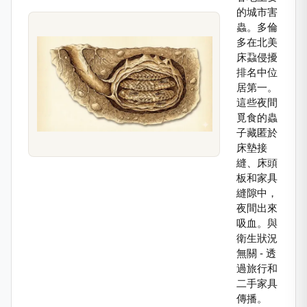
的城市害
蟲。多倫
多在北美
床蝨侵擾
排名中位
居第一。
這些夜間
覓食的蟲
子藏匿於
床墊接
縫、床頭
板和家具
縫隙中，
夜間出來
吸血。與
衛生狀況
無關 - 透
過旅行和
二手家具
傳播。