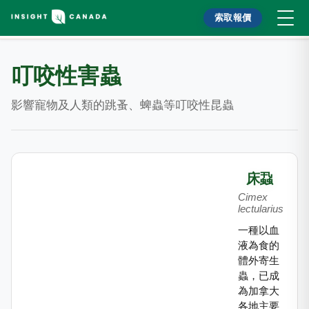
索取報價
叮咬性害蟲
影響寵物及人類的跳蚤、蜱蟲等叮咬性昆蟲
床蝨
Cimex
lectularius
一種以血
液為食的
體外寄生
蟲，已成
為加拿大
各地主要