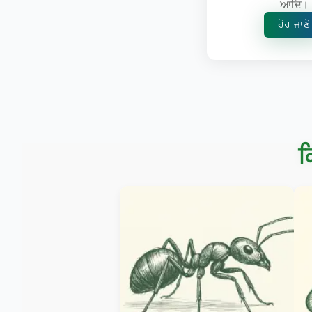
ਆਦਿ।
ਹੋਰ ਜਾਣੋ
ਕ