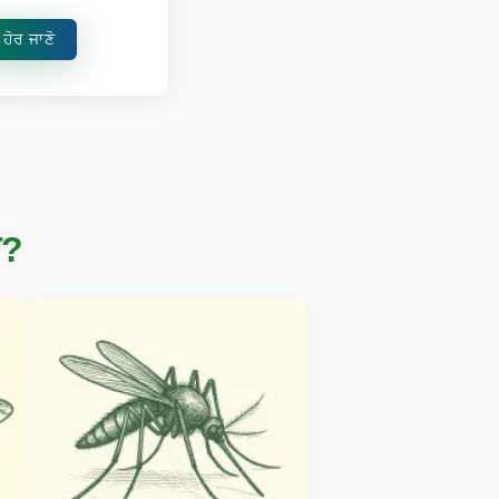
ਹੋਰ ਜਾਣੋ
ੈ?