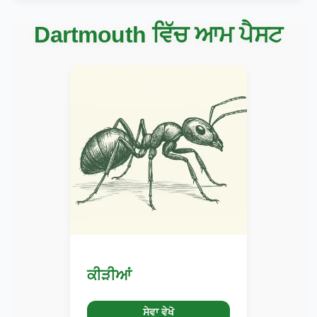
Dartmouth ਵਿੱਚ ਆਮ ਪੈਸਟ
ਕੀੜੀਆਂ
ਸੇਵਾ ਵੇਖੋ