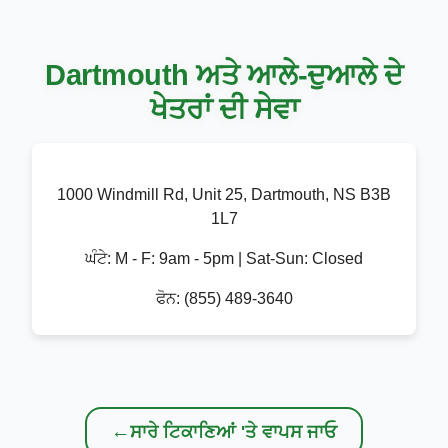
Dartmouth ਅਤੇ ਆਲੇ-ਦੁਆਲੇ ਦੇ
ਖੇਤਰਾਂ ਦੀ ਸੇਵਾ
1000 Windmill Rd, Unit 25, Dartmouth, NS B3B
1L7
ਘੰਟੇ:
M - F: 9am - 5pm | Sat-Sun: Closed
ਫੋਨ:
(855) 489-3640
←
ਸਾਰੇ ਟਿਕਾਣਿਆਂ 'ਤੇ ਵਾਪਸ ਜਾਓ