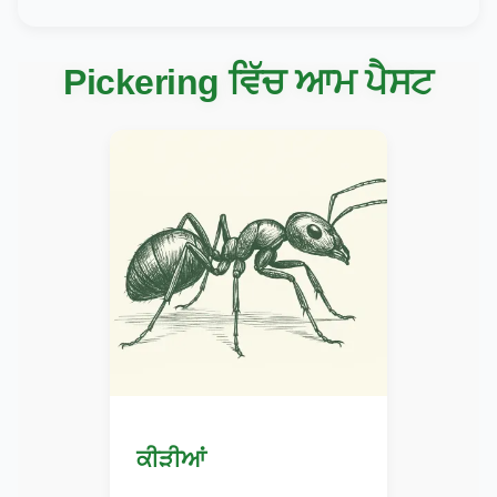
Pickering ਵਿੱਚ ਆਮ ਪੈਸਟ
ਕੀੜੀਆਂ