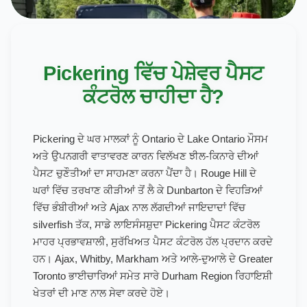
Pickering ਵਿੱਚ ਪੇਸ਼ੇਵਰ ਪੈਸਟ
ਕੰਟਰੋਲ ਚਾਹੀਦਾ ਹੈ?
Pickering ਦੇ ਘਰ ਮਾਲਕਾਂ ਨੂੰ Ontario ਦੇ Lake Ontario ਮੌਸਮ
ਅਤੇ ਉਪਨਗਰੀ ਵਾਤਾਵਰਣ ਕਾਰਨ ਵਿਲੱਖਣ ਝੀਲ-ਕਿਨਾਰੇ ਦੀਆਂ
ਪੈਸਟ ਚੁਣੌਤੀਆਂ ਦਾ ਸਾਹਮਣਾ ਕਰਨਾ ਪੈਂਦਾ ਹੈ। Rouge Hill ਦੇ
ਘਰਾਂ ਵਿੱਚ ਤਰਖਾਣ ਕੀੜੀਆਂ ਤੋਂ ਲੈ ਕੇ Dunbarton ਦੇ ਵਿਹੜਿਆਂ
ਵਿੱਚ ਭੰਬੀਰੀਆਂ ਅਤੇ Ajax ਨਾਲ ਲੱਗਦੀਆਂ ਜਾਇਦਾਦਾਂ ਵਿੱਚ
silverfish ਤੱਕ, ਸਾਡੇ ਲਾਇਸੰਸਸ਼ੁਦਾ Pickering ਪੈਸਟ ਕੰਟਰੋਲ
ਮਾਹਰ ਪ੍ਰਭਾਵਸ਼ਾਲੀ, ਸੁਰੱਖਿਅਤ ਪੈਸਟ ਕੰਟਰੋਲ ਹੱਲ ਪ੍ਰਦਾਨ ਕਰਦੇ
ਹਨ। Ajax, Whitby, Markham ਅਤੇ ਆਲੇ-ਦੁਆਲੇ ਦੇ Greater
Toronto ਭਾਈਚਾਰਿਆਂ ਸਮੇਤ ਸਾਰੇ Durham Region ਰਿਹਾਇਸ਼ੀ
ਖੇਤਰਾਂ ਦੀ ਮਾਣ ਨਾਲ ਸੇਵਾ ਕਰਦੇ ਹੋਏ।