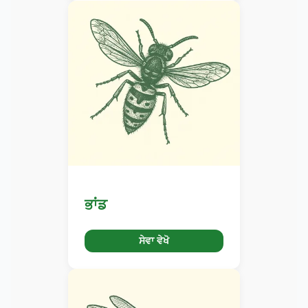
ਭਾਂਡ
ਸੇਵਾ ਵੇਖੋ