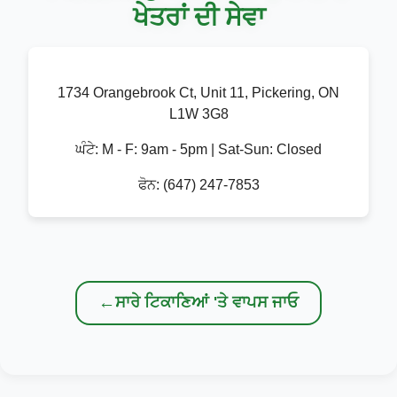
ਖੇਤਰਾਂ ਦੀ ਸੇਵਾ
1734 Orangebrook Ct, Unit 11, Pickering, ON
L1W 3G8
ਘੰਟੇ:
M - F: 9am - 5pm | Sat-Sun: Closed
ਫੋਨ:
(647) 247-7853
←
ਸਾਰੇ ਟਿਕਾਣਿਆਂ 'ਤੇ ਵਾਪਸ ਜਾਓ