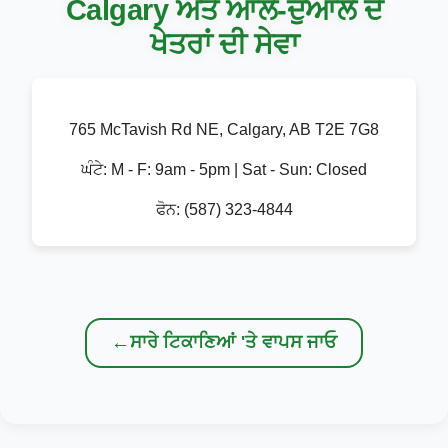
Calgary ਅਤੇ ਆਲੇ-ਦੁਆਲੇ ਦੇ
ਖੇਤਰਾਂ ਦੀ ਸੇਵਾ
765 McTavish Rd NE, Calgary, AB T2E 7G8
ਘੰਟੇ:
M - F: 9am - 5pm | Sat - Sun: Closed
ਫੋਨ:
(587) 323-4844
←
ਸਾਰੇ ਟਿਕਾਣਿਆਂ 'ਤੇ ਵਾਪਸ ਜਾਓ