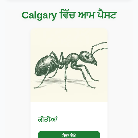
Calgary ਵਿੱਚ ਆਮ ਪੈਸਟ
ਕੀੜੀਆਂ
ਸੇਵਾ ਵੇਖੋ