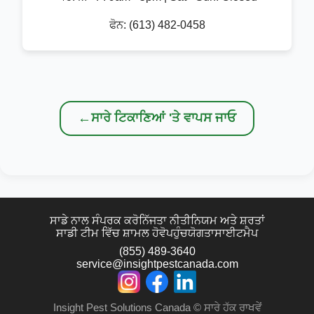
ਫੋਨ:
(613) 482-0458
←
ਸਾਰੇ ਟਿਕਾਣਿਆਂ 'ਤੇ ਵਾਪਸ ਜਾਓ
ਸਾਡੇ ਨਾਲ ਸੰਪਰਕ ਕਰੋ
ਨਿੱਜਤਾ ਨੀਤੀ
ਨਿਯਮ ਅਤੇ ਸ਼ਰਤਾਂ
ਸਾਡੀ ਟੀਮ ਵਿੱਚ ਸ਼ਾਮਲ ਹੋਵੋ
ਪਹੁੰਚਯੋਗਤਾ
ਸਾਈਟਮੈਪ
(855) 489-3640
service@insightpestcanada.com
Insight Pest Solutions Canada ©
ਸਾਰੇ ਹੱਕ ਰਾਖਵੇਂ