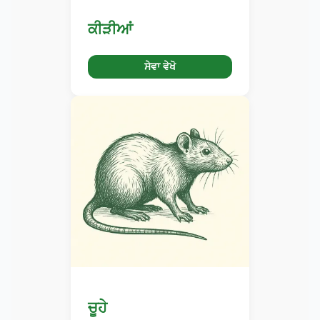
ਕੀੜੀਆਂ
ਸੇਵਾ ਵੇਖੋ
ਚੂਹੇ