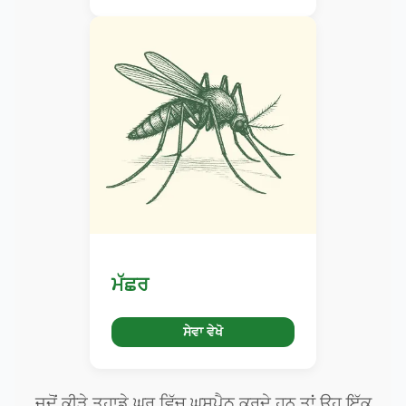
ਮੱਛਰ
ਸੇਵਾ ਵੇਖੋ
ਜਦੋਂ ਕੀੜੇ ਤੁਹਾਡੇ ਘਰ ਵਿੱਚ ਘੁਸਪੈਠ ਕਰਦੇ ਹਨ ਤਾਂ ਉਹ ਇੱਕ