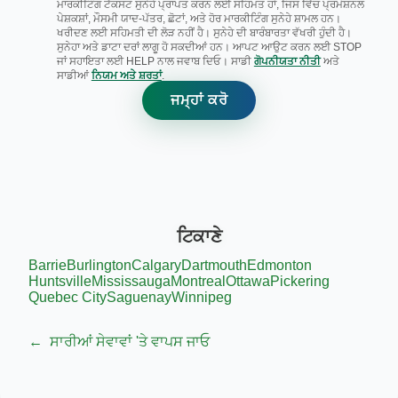
ਮਾਰਕੀਟਿੰਗ ਟੈਕਸਟ ਸੁਨੇਹੇ ਪ੍ਰਾਪਤ ਕਰਨ ਲਈ ਸਹਿਮਤ ਹਾਂ, ਜਿਸ ਵਿੱਚ ਪ੍ਰਮੋਸ਼ਨਲ
ਪੇਸ਼ਕਸ਼ਾਂ, ਮੌਸਮੀ ਯਾਦ-ਪੱਤਰ, ਛੋਟਾਂ, ਅਤੇ ਹੋਰ ਮਾਰਕੀਟਿੰਗ ਸੁਨੇਹੇ ਸ਼ਾਮਲ ਹਨ।
ਖਰੀਦਣ ਲਈ ਸਹਿਮਤੀ ਦੀ ਲੋੜ ਨਹੀਂ ਹੈ। ਸੁਨੇਹੇ ਦੀ ਬਾਰੰਬਾਰਤਾ ਵੱਖਰੀ ਹੁੰਦੀ ਹੈ।
ਸੁਨੇਹਾ ਅਤੇ ਡਾਟਾ ਦਰਾਂ ਲਾਗੂ ਹੋ ਸਕਦੀਆਂ ਹਨ। ਆਪਟ ਆਉਟ ਕਰਨ ਲਈ STOP
ਜਾਂ ਸਹਾਇਤਾ ਲਈ HELP ਨਾਲ ਜਵਾਬ ਦਿਓ। ਸਾਡੀ
ਗੋਪਨੀਯਤਾ ਨੀਤੀ
ਅਤੇ
ਸਾਡੀਆਂ
ਨਿਯਮ ਅਤੇ ਸ਼ਰਤਾਂ
.
ਜਮ੍ਹਾਂ ਕਰੋ
ਟਿਕਾਣੇ
Barrie
Burlington
Calgary
Dartmouth
Edmonton
Huntsville
Mississauga
Montreal
Ottawa
Pickering
Quebec City
Saguenay
Winnipeg
←
ਸਾਰੀਆਂ ਸੇਵਾਵਾਂ 'ਤੇ ਵਾਪਸ ਜਾਓ