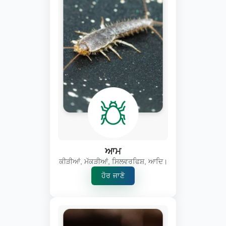
ਆਮ
ਕੀੜੀਆਂ, ਮੱਕੜੀਆਂ, ਸਿਲਵਰਫਿਸ਼, ਆਦਿ।
ਹੋਰ ਜਾਣੋ