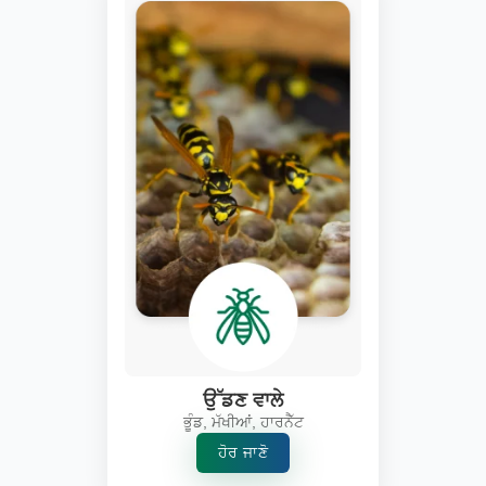
ਉੱਡਣ ਵਾਲੇ
ਭੂੰਡ, ਮੱਖੀਆਂ, ਹਾਰਨੈੱਟ
ਹੋਰ ਜਾਣੋ