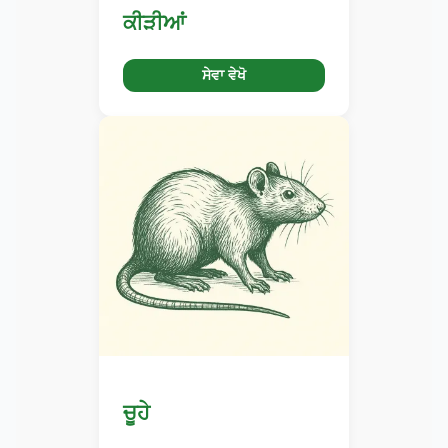
ਕੀੜੀਆਂ
ਸੇਵਾ ਵੇਖੋ
ਚੂਹੇ