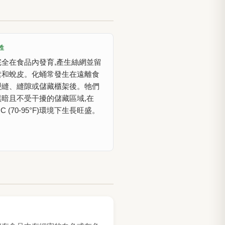
性
完全在食品內發育,產生絲網並留
糞和蛻皮。化蛹常發生在遠離食
裂縫、縫隙或儲藏櫃架後。牠們
黑暗且不受干擾的儲藏區域,在
5°C (70-95°F)環境下生長旺盛。