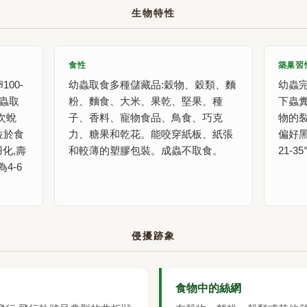
生物特性
食性
築巢習
00-
幼蟲取食多種儲藏品:穀物、穀類、麵
幼蟲
幼蟲取
粉、麵食、大米、果乾、堅果、種
下蟲
7次蛻
子、香料、寵物食品、鳥食、巧克
物的
位於食
力、糖果和乾花。能咬穿紙板、紙張
偏好
化,壽
和較薄的塑膠包裝。成蟲不取食。
21-3
4-6
侵擾跡象
食物中的絲網