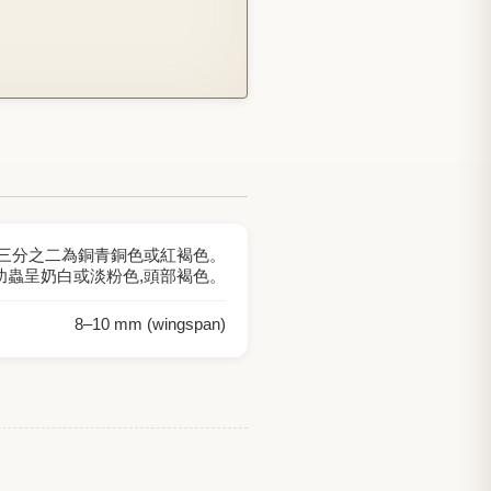
外三分之二為銅青銅色或紅褐色。
幼蟲呈奶白或淡粉色,頭部褐色。
8
–
10
mm (wingspan)