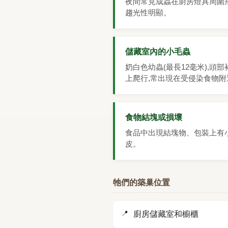
夜間常見成蟲在廚房燈具周圍飛
趨光性明顯。
儲藏室內的小毛蟲
奶白色幼蟲(最長12毫米),頭
上爬行,常出現在受侵染食物附
食物結塊或損壞
食品中出現結塊物、包裝上有
皮。
牠們的築巢位置
廚房儲藏室和櫥櫃