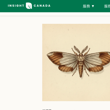
服務
▼
服
蟲害圖鑑
所有品種
偶發入侵者
房屋檢視工