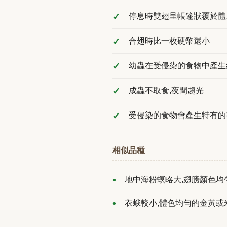
停息時雙翅呈帳篷狀覆於體
合翅時比一枚硬幣還小
幼蟲在受侵染的食物中產生
成蟲不取食,夜間趨光
受侵染的食物會產生特有的
相似品種
地中海粉螟略大,翅膀顏色均
衣蛾較小,體色均勻的金黃或