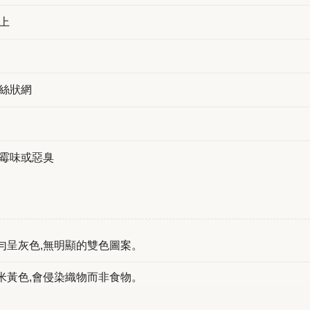
上
絲狀網
霉味或惡臭
勻呈灰色,無明顯的雙色圖案。
米黃色,會侵染織物而非食物。