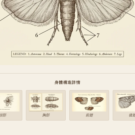
身體構造詳情
頭部
胸部
前翅
後