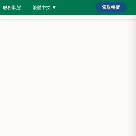
服務狀態
繁體中文
▼
索取報價
搜尋害蟲或房屋類型……
需要協助？
/