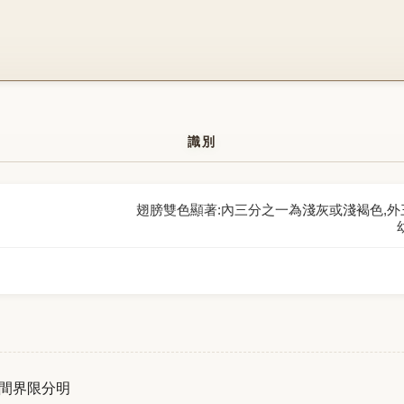
識別
翅膀雙色顯著:內三分之一為淺灰或淺褐色,
間界限分明