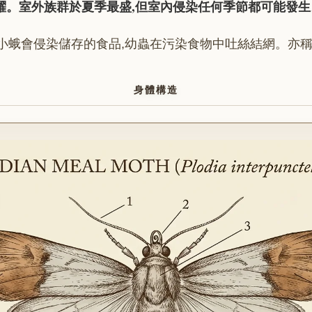
躍。室外族群於夏季最盛,但室內侵染任何季節都可能發生
小蛾會侵染儲存的食品,幼蟲在污染食物中吐絲結網。亦
身體構造