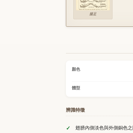
腿足
顏色
體型
辨識特徵
翅膀內側淡色與外側銅色之