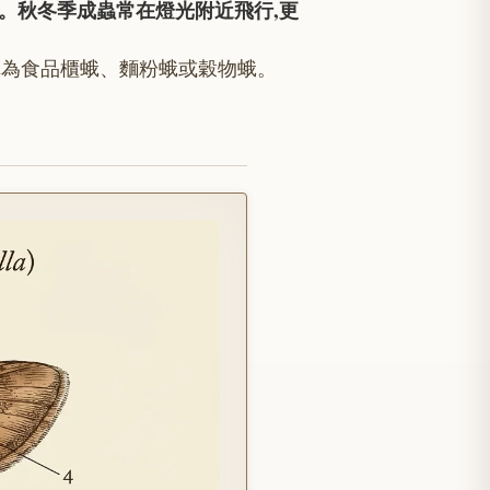
。秋冬季成蟲常在燈光附近飛行,更
稱為食品櫃蛾、麵粉蛾或穀物蛾。