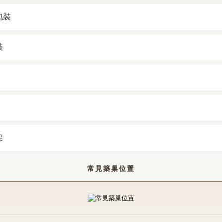
包裝
裝
架
常見築巢位置