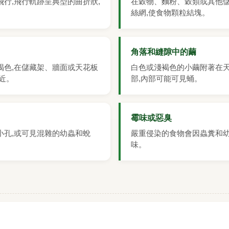
行,飛行軌跡呈典型的曲折狀,
在穀物、麵粉、穀類或其他
絲網,使食物顆粒結塊。
角落和縫隙中的繭
部褐色,在儲藏架、牆面或天花板
白色或淺褐色的小繭附著在
近。
部,內部可能可見蛹。
霉味或惡臭
小孔,或可見混雜的幼蟲和蛻
嚴重侵染的食物會因蟲糞和
味。