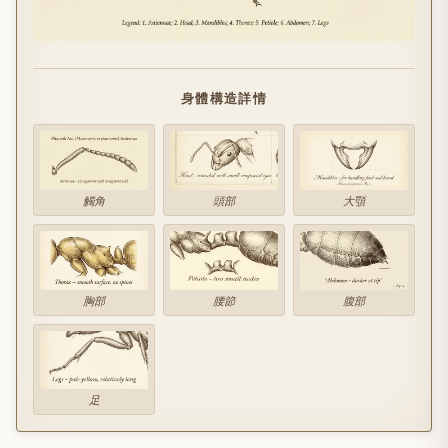
身體構造詳情
觸角
頭部
大顎
胸部
腰節
腹部
足