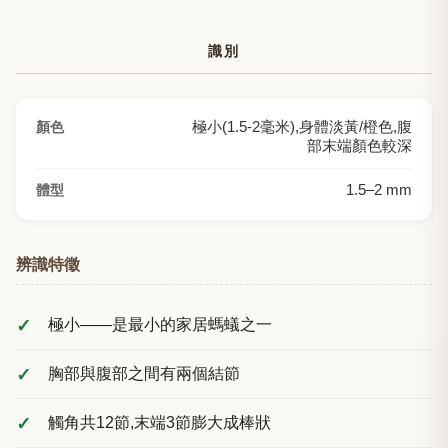
識別
極小(1.5-2毫米),身體淡黃/橙色,腹
顏色
部末端顏色較深
1.5
–
2
mm
體型
辨識特徵
極小——是最小的家居螞蟻之一
胸部與腹部之間有兩個結節
觸角共12節,末端3節膨大成棒狀