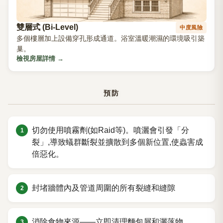
雙層式 (Bi-Level)
中度風險
多個樓層加上設備穿孔形成通道。浴室溫暖潮濕的環境吸引築
巢。
檢視房屋詳情
→
預防
切勿使用噴霧劑(如Raid等)。噴灑會引發「分
裂」,導致蟻群斷裂並擴散到多個新位置,使蟲害成
倍惡化。
封堵牆體內及管道周圍的所有裂縫和縫隙
消除食物來源——立即清理麵包屑和灑落物