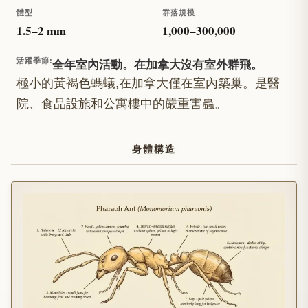
體型
群落規模
1.5
–
2
mm
1,000
–
300,000
全年室內活動。在加拿大沒有室外群飛。
活躍季節
:
極小的黃褐色螞蟻,在加拿大僅在室內築巢。是醫
院、食品設施和公寓樓中的嚴重害蟲。
身體構造