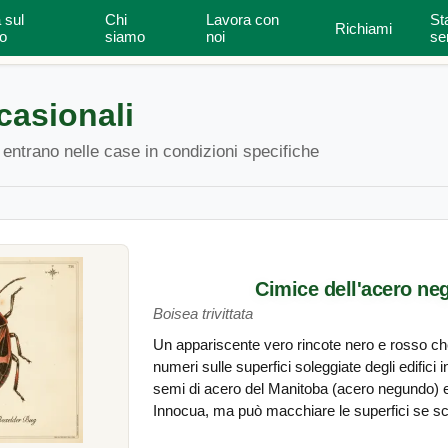
 sul
Chi
Lavora con
St
Richiami
onali
Ispettore della casa
Tipi di casa
o
siamo
noi
se
casionali
 entrano nelle case in condizioni specifiche
Cimice dell'acero n
Boisea trivittata
Un appariscente vero rincote nero e rosso ch
numeri sulle superfici soleggiate degli edifici i
semi di acero del Manitoba (acero negundo) e d
Innocua, ma può macchiare le superfici se sc