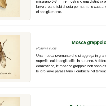
misurano 6-8 mm e mostrano una distintiva av
larve creano tubi di seta per nutrirsi e causano 
di abbigliamento.
Mosca grappol
Pollenia rudis
Una mosca svernante che si aggrega in grandi
superfici calde degli edifici in autunno. A dif
domestiche, le mosche grappolo non sono asso
le loro larve parassitano i lombrichi nel terren