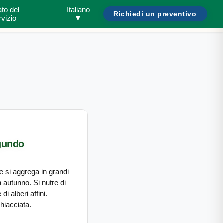
ato del
Italiano
Richiedi un preventivo
Cerca parassiti o abitazioni...
Bisogno di aiuto?
/
rvizio
▼
egundo
e si aggrega in grandi
n autunno. Si nutre di
i alberi affini.
hiacciata.