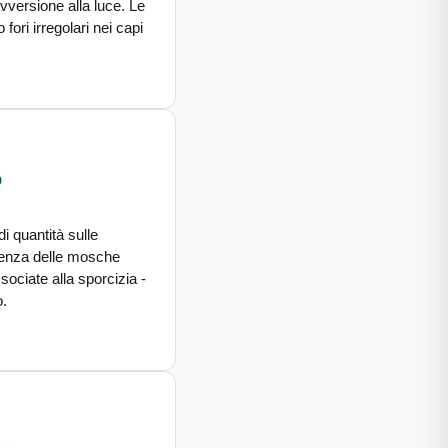
versione alla luce. Le
fori irregolari nei capi
o
 quantità sulle
ferenza delle mosche
ciate alla sporcizia -
o.