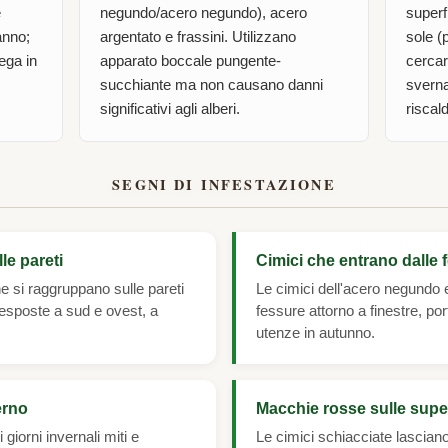
e
negundo/acero negundo), acero
superfi
anno;
argentato e frassini. Utilizzano
sole (
ega in
apparato boccale pungente-
cercar
succhiante ma non causano danni
sverna
significativi agli alberi.
riscal
SEGNI DI INFESTAZIONE
le pareti
Cimici che entrano dalle 
he si raggruppano sulle pareti
Le cimici dell'acero negundo 
 esposte a sud e ovest, a
fessure attorno a finestre, por
utenze in autunno.
erno
Macchie rosse sulle super
 giorni invernali miti e
Le cimici schiacciate lascia