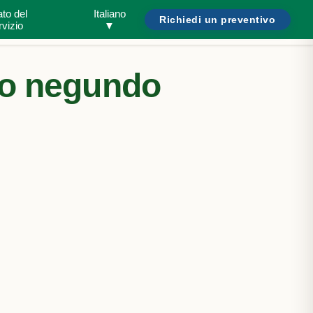
ato del
Italiano
Richiedi un preventivo
Cerca parassiti o abitazioni...
Bisogno di aiuto?
/
rvizio
▼
ro negundo