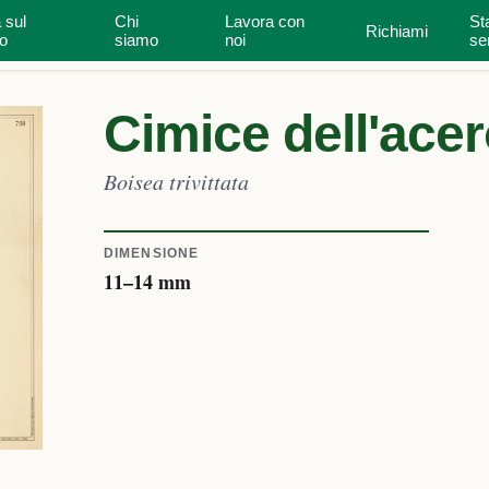
 sul
Chi
Lavora con
St
Richiami
onali
Ispettore della casa
Tipi di casa
o
siamo
noi
se
Cimice dell'ace
Boisea trivittata
DIMENSIONE
11
–
14
mm