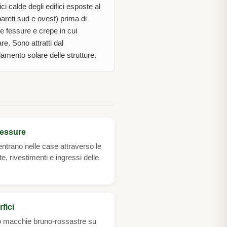
ci calde degli edifici esposte al
pareti sud e ovest) prima di
e fessure e crepe in cui
re. Sono attratti dal
damento solare delle strutture.
fessure
entrano nelle case attraverso le
te, rivestimenti e ingressi delle
fici
no macchie bruno-rossastre su