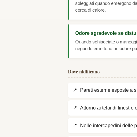
soleggiati quando emergono dall
cerca di calore.
Odore sgradevole se distu
Quando schiacciate o maneggiat
negundo emettono un odore pu
Dove nidificano
Pareti esterne esposte a s
Attorno ai telai di finestre 
Nelle intercapedini delle pa