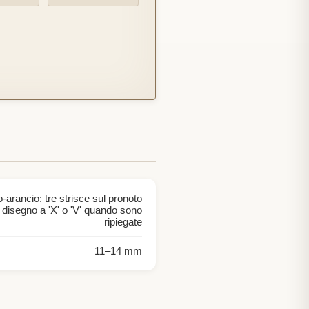
arancio: tre strisce sul pronoto
n disegno a 'X' o 'V' quando sono
ripiegate
11
–
14
mm