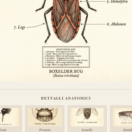
DETTAGLI ANATOMICI
Testa
Pronoto
Scutello
Emieli