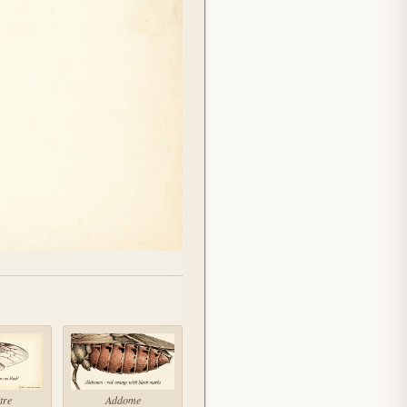
tre
Addome