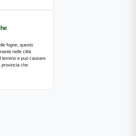
che
lle fogne, questo
nante nelle città
l terreno e può causare
ca provincia che