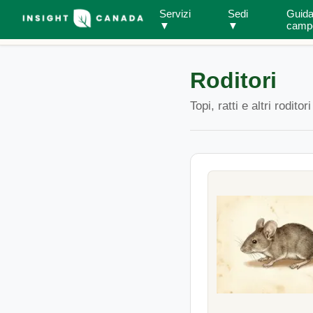
Servizi
Sedi
Guida
Guida sul campo
Tutte le specie
Roditori
▼
▼
camp
Roditori
Topi, ratti e altri rodit