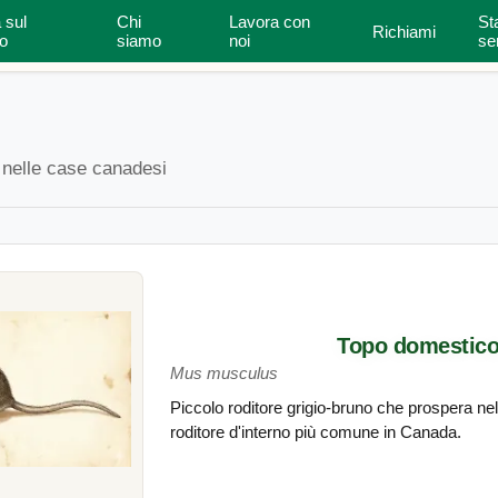
 sul
Chi
Lavora con
St
Richiami
Ispettore della casa
Tipi di casa
o
siamo
noi
se
ori nelle case canadesi
Topo domestic
Mus musculus
Piccolo roditore grigio-bruno che prospera nel
roditore d'interno più comune in Canada.