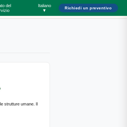
ato del
Italiano
Richiedi un preventivo
Cerca parassiti o abitazioni...
Bisogno di aiuto?
/
rvizio
▼
o
le strutture umane. Il