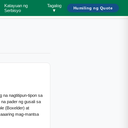
Katayuan ng
Tagalog
Humiling ng Quote
Maghanap ng peste o tahanan...
Kailangan ng Tulong?
/
Serbisyo
▼
g na nagtitipun-tipon sa
na pader ng gusali sa
e (Boxelder) at
 maaaring mag-mantsa