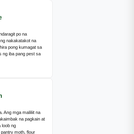
e
daragit po na
a ng nakakatakot na
ihira pong kumagat sa
 ng iba pang pest sa
h
 Ang mga maliliit na
akaimbak na pagkain at
 loob ng
pantry moth, flour