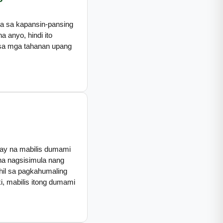
la sa kapansin-pansing
a anyo, hindi ito
sa mga tahanan upang
hay na mabilis dumami
 na nagsisimula nang
dahil sa pagkahumaling
aki, mabilis itong dumami