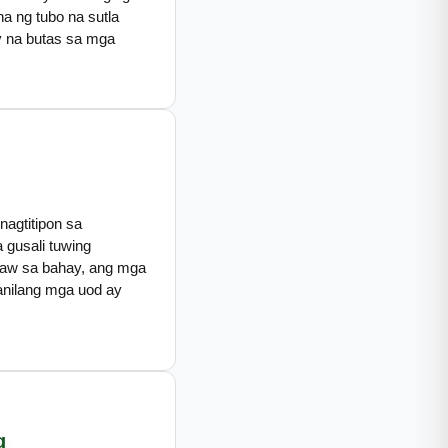
a ng tubo na sutla
ay na butas sa mga
nagtitipon sa
 gusali tuwing
ngaw sa bahay, ang mga
kanilang mga uod ay
g