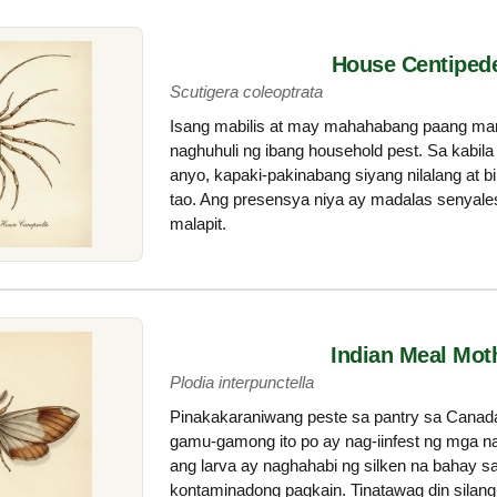
House Centiped
Scutigera coleoptrata
Isang mabilis at may mahahabang paang man
naghuhuli ng ibang household pest. Sa kabil
anyo, kapaki-pakinabang siyang nilalang at b
tao. Ang presensya niya ay madalas senyales
malapit.
Indian Meal Mot
Plodia interpunctella
Pinakakaraniwang peste sa pantry sa Canada.
gamu-gamong ito po ay nag-iinfest ng mga n
ang larva ay naghahabi ng silken na bahay sa
kontaminadong pagkain. Tinatawag din silang 