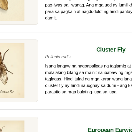
pag-iwas sa liwanag. Ang mga uod ay lumilikh
para sa pagkain at nagdudulot ng hindi pant
damit.
Cluster Fly
Pollenia rudis
Isang langaw na nagpapalipas ng taglamig at 
malalaking bilang sa mainit na ibabaw ng mga
taglagas. Hindi tulad ng mga karaniwang la
cluster fly ay hindi nauugnay sa dumi - ang 
parasito sa mga bulating-lupa sa lupa.
European Earwi