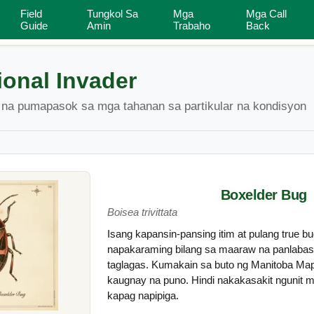
Field
Tungkol Sa
Mga
Mga Call
nvader
House Inspector
Mga Uri ng Bahay
Guide
Amin
Trabaho
Back
onal Invader
 na pumapasok sa mga tahanan sa partikular na kondisyon
Boxelder Bug
Boisea trivittata
Isang kapansin-pansing itim at pulang true bu
napakaraming bilang sa maaraw na panlabas 
taglagas. Kumakain sa buto ng Manitoba Mapl
kaugnay na puno. Hindi nakakasakit ngunit
kapag napipiga.