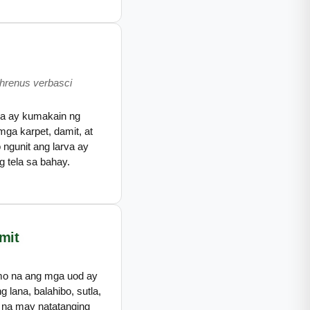
threnus verbasci
arva ay kumakain ng
mga karpet, damit, at
 ngunit ang larva ay
g tela sa bahay.
mit
amo na ang mga uod ay
 lana, balahibo, sutla,
 na may natatanging