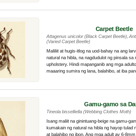
Carpet Beetle
Attagenus unicolor (Black Carpet Beetle), An
(Varied Carpet Beetle)
Maliliit at hugis-itlog na uod-bahay na ang l
natural na hibla, na nagdudulot ng pinsala sa 
upholstery. Hindi mapanganib ang mga adulto
maaaring sumira ng lana, balahibo, at iba pan
Gamu-gamo sa Da
Tineola bisselliella (Webbing Clothes Moth)
Isang maliit na ginintuang-beige na gamu-g
kumakain ng natural na hibla ng hayop tulad ng
at balahibo ng ibon. Ang mga adult ay 6-8mm