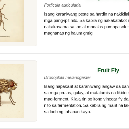
Forficula auricularia
Isang karaniwang peste sa hardin na nakikila
mga pang-ipit nito. Sa kabila ng nakakatakot n
nakakasama sa tao at madalas pumapasok 
maghanap ng halumigmig.
Fruit Fly
Drosophila melanogaster
Isang napakaliit at karaniwang langaw sa ba
sa mga prutas, gulay, at matatamis na likido
mag-ferment. Kilala rin po itong vinegar fly 
nito sa fermentation. Sa kabila ng maliit na l
sa loob ng tahanan kayo.