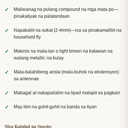
Maliwanag na pulang compound na mga mata po—
pinakatiyak na palatandaan
Napakaliit na sukat (2-4mm)—isa sa pinakamaliliit na
household fly
Makinis na mala-tan o light brown na katawan na
walang metallic na kulay
Mala-balahibong arista (mala-buhok na ekstensyon)
sa antennae
Mabagal at nakapailalim na lipad malapit sa pagkain
May itim na guhit-guhit na banda sa tiyan
Mga Katulad na Species