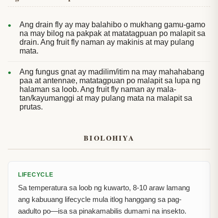
Ang drain fly ay may balahibo o mukhang gamu-gamo
na may bilog na pakpak at matatagpuan po malapit sa
drain. Ang fruit fly naman ay makinis at may pulang
mata.
Ang fungus gnat ay madilim/itim na may mahahabang
paa at antennae, matatagpuan po malapit sa lupa ng
halaman sa loob. Ang fruit fly naman ay mala-
tan/kayumanggi at may pulang mata na malapit sa
prutas.
BIOLOHIYA
LIFECYCLE
Sa temperatura sa loob ng kuwarto, 8-10 araw lamang
ang kabuuang lifecycle mula itlog hanggang sa pag-
aadulto po—isa sa pinakamabilis dumami na insekto.