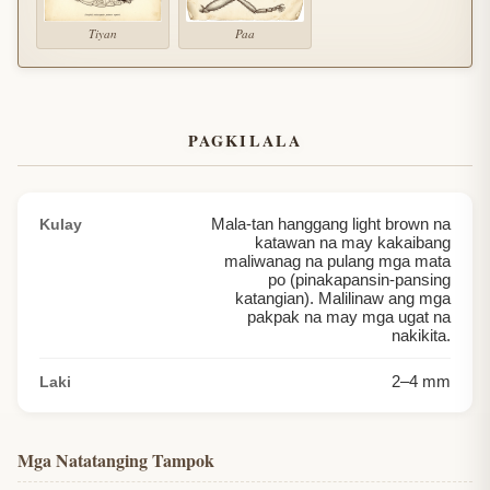
Tiyan
Paa
PAGKILALA
Mala-tan hanggang light brown na
Kulay
katawan na may kakaibang
maliwanag na pulang mga mata
po (pinakapansin-pansing
katangian). Malilinaw ang mga
pakpak na may mga ugat na
nakikita.
2
–
4
mm
Laki
Mga Natatanging Tampok