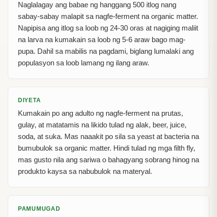
Naglalagay ang babae ng hanggang 500 itlog nang
sabay-sabay malapit sa nagfe-ferment na organic matter.
Napipisa ang itlog sa loob ng 24-30 oras at nagiging maliit
na larva na kumakain sa loob ng 5-6 araw bago mag-
pupa. Dahil sa mabilis na pagdami, biglang lumalaki ang
populasyon sa loob lamang ng ilang araw.
DIYETA
Kumakain po ang adulto ng nagfe-ferment na prutas,
gulay, at matatamis na likido tulad ng alak, beer, juice,
soda, at suka. Mas naaakit po sila sa yeast at bacteria na
bumubulok sa organic matter. Hindi tulad ng mga filth fly,
mas gusto nila ang sariwa o bahagyang sobrang hinog na
produkto kaysa sa nabubulok na materyal.
PAMUMUGAD