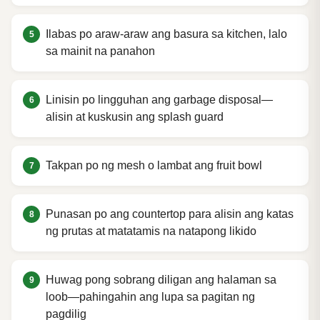
Ilabas po araw-araw ang basura sa kitchen, lalo
sa mainit na panahon
Linisin po lingguhan ang garbage disposal—
alisin at kuskusin ang splash guard
Takpan po ng mesh o lambat ang fruit bowl
Punasan po ang countertop para alisin ang katas
ng prutas at matatamis na natapong likido
Huwag pong sobrang diligan ang halaman sa
loob—pahingahin ang lupa sa pagitan ng
pagdilig