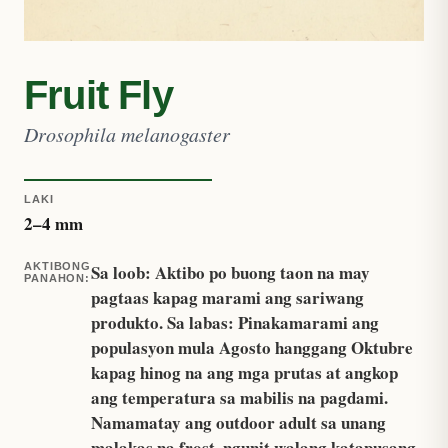
Fruit Fly
Drosophila melanogaster
LAKI
2
–
4
mm
AKTIBONG
Sa loob: Aktibo po buong taon na may
PANAHON
:
pagtaas kapag marami ang sariwang
produkto. Sa labas: Pinakamarami ang
populasyon mula Agosto hanggang Oktubre
kapag hinog na ang mga prutas at angkop
ang temperatura sa mabilis na pagdami.
Namamatay ang outdoor adult sa unang
malakas na frost, ngunit walang katapusang