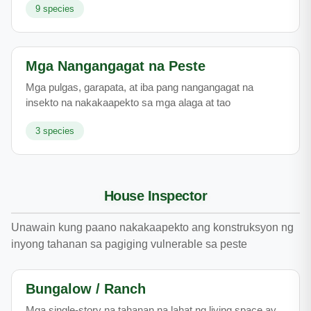
9
species
Mga Nangangagat na Peste
Mga pulgas, garapata, at iba pang nangangagat na
insekto na nakakaapekto sa mga alaga at tao
3
species
House Inspector
Unawain kung paano nakakaapekto ang konstruksyon ng
inyong tahanan sa pagiging vulnerable sa peste
Bungalow / Ranch
Mga single-story na tahanan na lahat ng living space ay