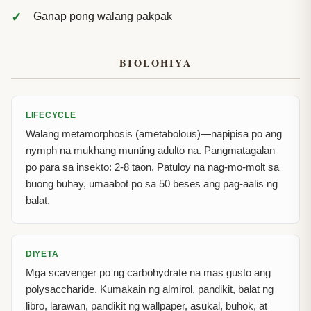
Ganap pong walang pakpak
BIOLOHIYA
LIFECYCLE
Walang metamorphosis (ametabolous)—napipisa po ang
nymph na mukhang munting adulto na. Pangmatagalan
po para sa insekto: 2-8 taon. Patuloy na nag-mo-molt sa
buong buhay, umaabot po sa 50 beses ang pag-aalis ng
balat.
DIYETA
Mga scavenger po ng carbohydrate na mas gusto ang
polysaccharide. Kumakain ng almirol, pandikit, balat ng
libro, larawan, pandikit ng wallpaper, asukal, buhok, at