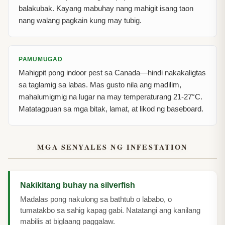
balakubak. Kayang mabuhay nang mahigit isang taon
nang walang pagkain kung may tubig.
PAMUMUGAD
Mahigpit pong indoor pest sa Canada—hindi nakakaligtas
sa taglamig sa labas. Mas gusto nila ang madilim,
mahalumigmig na lugar na may temperaturang 21-27°C.
Matatagpuan sa mga bitak, lamat, at likod ng baseboard.
MGA SENYALES NG INFESTATION
Nakikitang buhay na silverfish
Madalas pong nakulong sa bathtub o lababo, o
tumatakbo sa sahig kapag gabi. Natatangi ang kanilang
mabilis at biglaang paggalaw.