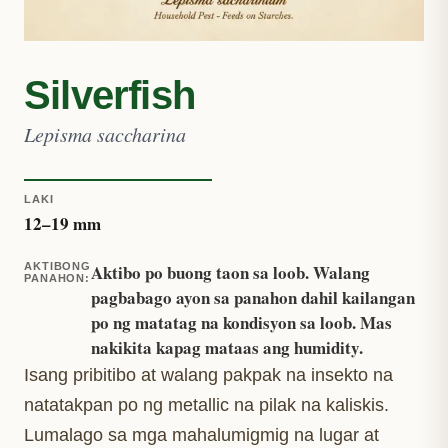
Silverfish
Lepisma saccharina
LAKI
12
–
19
mm
AKTIBONG
Aktibo po buong taon sa loob. Walang
PANAHON
:
pagbabago ayon sa panahon dahil kailangan
po ng matatag na kondisyon sa loob. Mas
nakikita kapag mataas ang humidity.
Isang pribitibo at walang pakpak na insekto na
natatakpan po ng metallic na pilak na kaliskis.
Lumalago sa mga mahalumigmig na lugar at