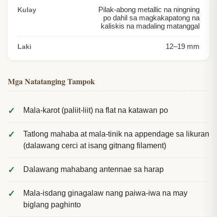
Pilak-abong metallic na ningning
Kulay
po dahil sa magkakapatong na
kaliskis na madaling matanggal
12
–
19
mm
Laki
Mga Natatanging Tampok
Mala-karot (paliit-liit) na flat na katawan po
Tatlong mahaba at mala-tinik na appendage sa likuran
(dalawang cerci at isang gitnang filament)
Dalawang mahabang antennae sa harap
Mala-isdang ginagalaw nang paiwa-iwa na may
biglang paghinto