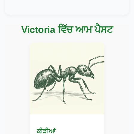
Victoria ਵਿੱਚ ਆਮ ਪੈਸਟ
ਕੀੜੀਆਂ