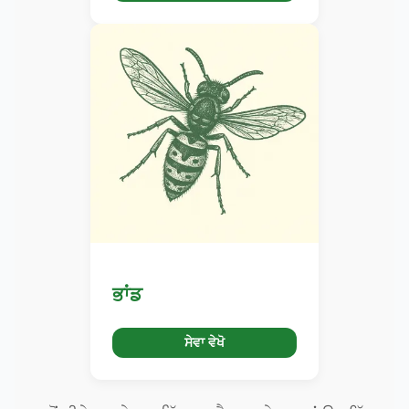
ਭਾਂਡ
ਸੇਵਾ ਵੇਖੋ