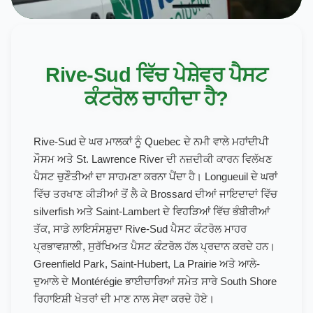
Rive-Sud ਵਿੱਚ ਪੇਸ਼ੇਵਰ ਪੈਸਟ
ਕੰਟਰੋਲ ਚਾਹੀਦਾ ਹੈ?
Rive-Sud ਦੇ ਘਰ ਮਾਲਕਾਂ ਨੂੰ Quebec ਦੇ ਨਮੀ ਵਾਲੇ ਮਹਾਂਦੀਪੀ
ਮੌਸਮ ਅਤੇ St. Lawrence River ਦੀ ਨਜ਼ਦੀਕੀ ਕਾਰਨ ਵਿਲੱਖਣ
ਪੈਸਟ ਚੁਣੌਤੀਆਂ ਦਾ ਸਾਹਮਣਾ ਕਰਨਾ ਪੈਂਦਾ ਹੈ। Longueuil ਦੇ ਘਰਾਂ
ਵਿੱਚ ਤਰਖਾਣ ਕੀੜੀਆਂ ਤੋਂ ਲੈ ਕੇ Brossard ਦੀਆਂ ਜਾਇਦਾਦਾਂ ਵਿੱਚ
silverfish ਅਤੇ Saint-Lambert ਦੇ ਵਿਹੜਿਆਂ ਵਿੱਚ ਭੰਬੀਰੀਆਂ
ਤੱਕ, ਸਾਡੇ ਲਾਇਸੰਸਸ਼ੁਦਾ Rive-Sud ਪੈਸਟ ਕੰਟਰੋਲ ਮਾਹਰ
ਪ੍ਰਭਾਵਸ਼ਾਲੀ, ਸੁਰੱਖਿਅਤ ਪੈਸਟ ਕੰਟਰੋਲ ਹੱਲ ਪ੍ਰਦਾਨ ਕਰਦੇ ਹਨ।
Greenfield Park, Saint-Hubert, La Prairie ਅਤੇ ਆਲੇ-
ਦੁਆਲੇ ਦੇ Montérégie ਭਾਈਚਾਰਿਆਂ ਸਮੇਤ ਸਾਰੇ South Shore
ਰਿਹਾਇਸ਼ੀ ਖੇਤਰਾਂ ਦੀ ਮਾਣ ਨਾਲ ਸੇਵਾ ਕਰਦੇ ਹੋਏ।