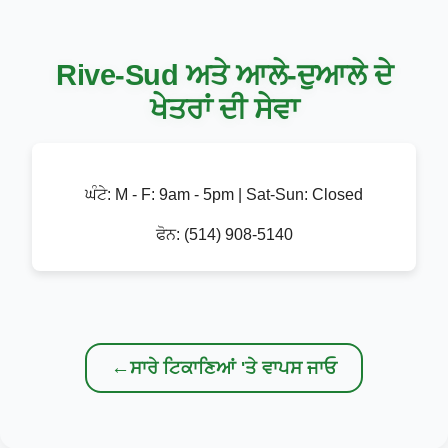
Rive-Sud ਅਤੇ ਆਲੇ-ਦੁਆਲੇ ਦੇ
ਖੇਤਰਾਂ ਦੀ ਸੇਵਾ
ਘੰਟੇ:
M - F: 9am - 5pm | Sat-Sun: Closed
ਫੋਨ:
(514) 908-5140
←
ਸਾਰੇ ਟਿਕਾਣਿਆਂ 'ਤੇ ਵਾਪਸ ਜਾਓ