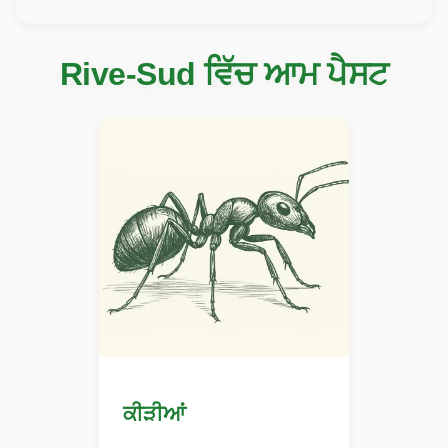
Rive-Sud ਵਿੱਚ ਆਮ ਪੈਸਟ
ਕੀੜੀਆਂ