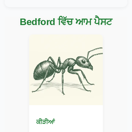
Bedford ਵਿੱਚ ਆਮ ਪੈਸਟ
ਕੀੜੀਆਂ