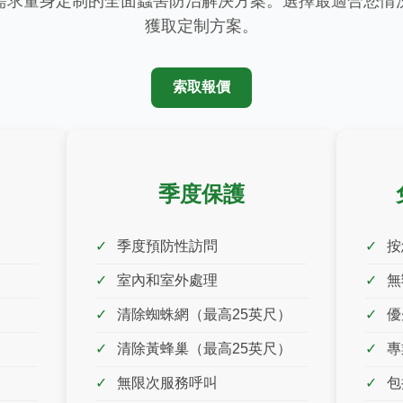
需求量身定制的全面蟲害防治解決方案。選擇最適合您情
獲取定制方案。
索取報價
季度保護
季度預防性訪問
按
室內和室外處理
無
清除蜘蛛網（最高25英尺）
優
清除黃蜂巢（最高25英尺）
專
無限次服務呼叫
包