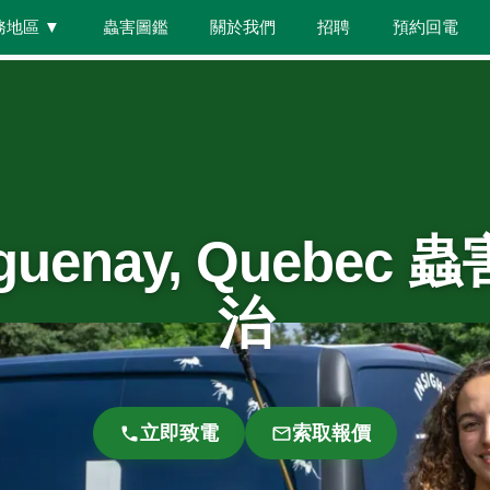
務地區
▼
蟲害圖鑑
關於我們
招聘
預約回電
guenay, Quebec 
治
立即致電
索取報價