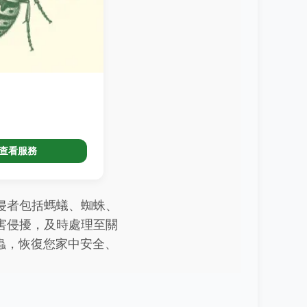
查看服務
侵者包括螞蟻、蜘蛛、
害侵擾，及時處理至關
要的害蟲，恢復您家中安全、