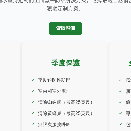
需求量身定制的全面蟲害防治解決方案。選擇最適合您情
獲取定制方案。
索取報價
季度保護
季度預防性訪問
按
室內和室外處理
無
清除蜘蛛網（最高25英尺）
優
清除黃蜂巢（最高25英尺）
專
無限次服務呼叫
包