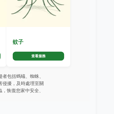
蚊子
查看服務
侵者包括螞蟻、蜘蛛、
害侵擾，及時處理至關
要的害蟲，恢復您家中安全、