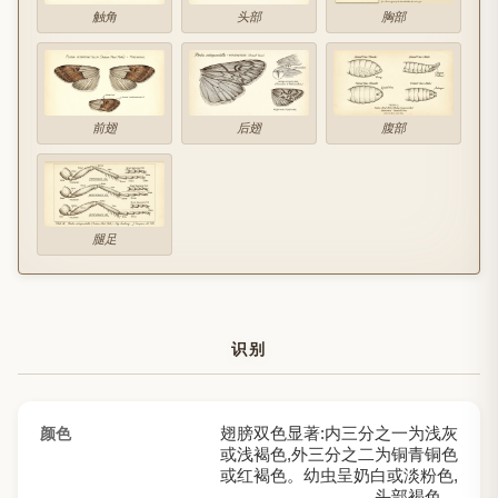
触角
头部
胸部
前翅
后翅
腹部
腿足
识别
翅膀双色显著:内三分之一为浅灰
颜色
或浅褐色,外三分之二为铜青铜色
或红褐色。幼虫呈奶白或淡粉色,
头部褐色。