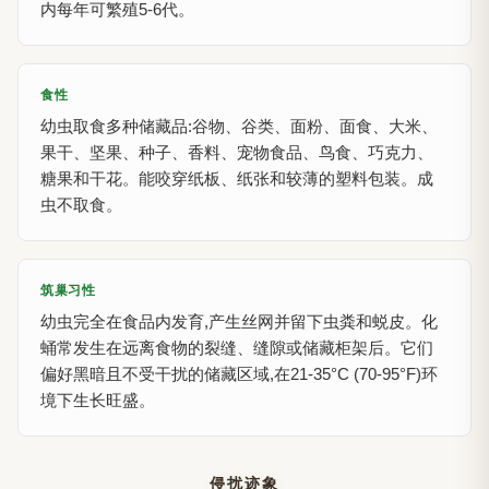
内每年可繁殖5-6代。
食性
幼虫取食多种储藏品:谷物、谷类、面粉、面食、大米、
果干、坚果、种子、香料、宠物食品、鸟食、巧克力、
糖果和干花。能咬穿纸板、纸张和较薄的塑料包装。成
虫不取食。
筑巢习性
幼虫完全在食品内发育,产生丝网并留下虫粪和蜕皮。化
蛹常发生在远离食物的裂缝、缝隙或储藏柜架后。它们
偏好黑暗且不受干扰的储藏区域,在21-35°C (70-95°F)环
境下生长旺盛。
侵扰迹象