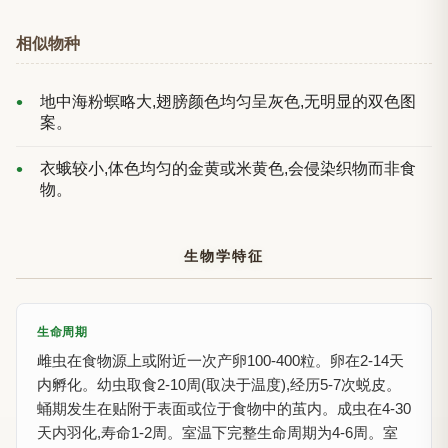
相似物种
地中海粉螟略大,翅膀颜色均匀呈灰色,无明显的双色图
案。
衣蛾较小,体色均匀的金黄或米黄色,会侵染织物而非食
物。
生物学特征
生命周期
雌虫在食物源上或附近一次产卵100-400粒。卵在2-14天
内孵化。幼虫取食2-10周(取决于温度),经历5-7次蜕皮。
蛹期发生在贴附于表面或位于食物中的茧内。成虫在4-30
天内羽化,寿命1-2周。室温下完整生命周期为4-6周。室