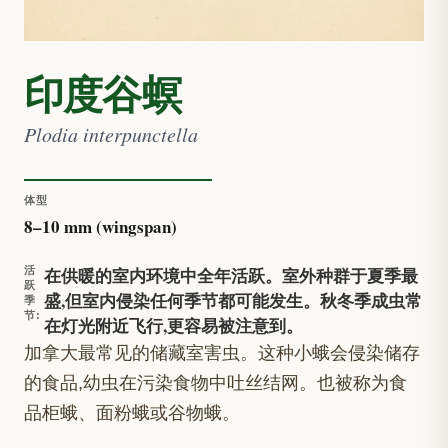
印度谷螟
Plodia interpunctella
体型
8
–
10
mm (wingspan)
在供暖的室内环境中全年活跃。室外种群于夏季最
活
跃
盛,但室内侵染任何季节都可能发生。秋冬季成虫常
季
节
:
在灯光附近飞行,更容易被注意到。
加拿大最常见的储藏室害虫。这种小蛾会侵染储存
的食品,幼虫在污染食物中吐丝结网。也被称为食
品柜蛾、面粉蛾或谷物蛾。