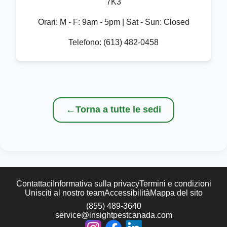
7K3
Orari:
M - F: 9am - 5pm | Sat - Sun: Closed
Telefono:
(613) 482-0458
←
Torna a tutte le sedi
Contattaci
Informativa sulla privacy
Termini e condizioni
Unisciti al nostro team
Accessibilità
Mappa del sito
(855) 489-3640
service@insightpestcanada.com