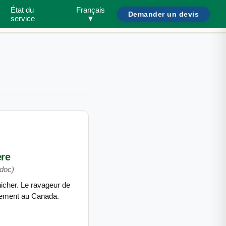
État du
Français
Demander un devis
Rechercher ravageurs ou maisons...
Besoin d'aide?
/
service
▼
ère
doc)
nicher. Le ravageur de
uement au Canada.