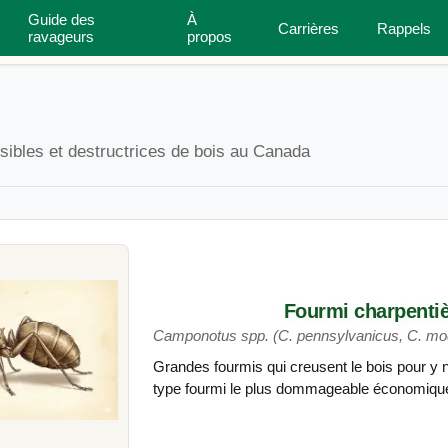
Guide des
À
Carrières
Rappels
Inspecteur de maison
Types de maisons
ravageurs
propos
sibles et destructrices de bois au Canada
Fourmi charpenti
Camponotus spp. (C. pennsylvanicus, C. mo
Grandes fourmis qui creusent le bois pour y 
type fourmi le plus dommageable économiq