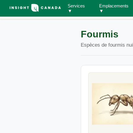
Services
Emplacements
Guide pratique
Toutes les espèces
Fourmis
▼
▼
Fourmis
Espèces de fourmis nui