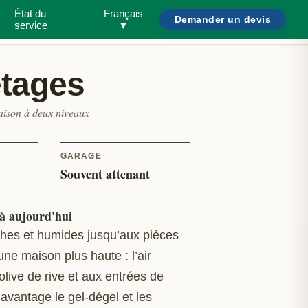
État du
Français
Rechercher ravageurs ou
Besoin
Demander un devis
/
service
▼
maisons...
d'aide?
étages
Maison à deux niveaux
GARAGE
Souvent attenant
 à aujourd'hui
ches et humides jusqu’aux pièces
une maison plus haute : l’air
olive de rive et aux entrées de
davantage le gel‑dégel et les