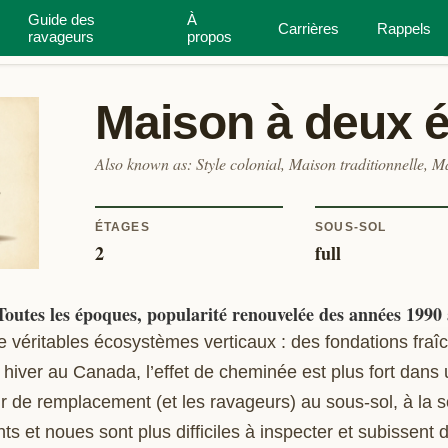
Guide des
À
ies de
Inspecteur de
Maison à deux
Carrières
Rappels
ravageurs
propos
ites
maison
étages
Maison à deux 
Also known as
:
Style colonial, Maison traditionnelle, 
ÉTAGES
SOUS-SOL
2
full
Toutes les époques, popularité renouvelée des années 1990
 véritables écosystèmes verticaux : des fondations fraî
 hiver au Canada, l’effet de cheminée est plus fort dans 
air de remplacement (et les ravageurs) au sous-sol, à la s
nts et noues sont plus difficiles à inspecter et subissent 