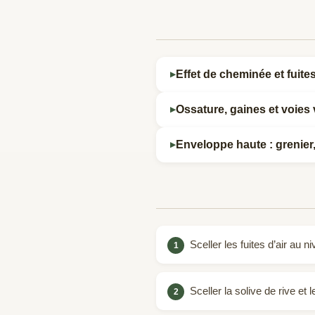
d’évacuation. L’activité peut ap
à l’étage).
Effet de cheminée et fuites
Ossature, gaines et voies 
Enveloppe haute : grenier,
Sceller les fuites d’air au 
Sceller la solive de rive e