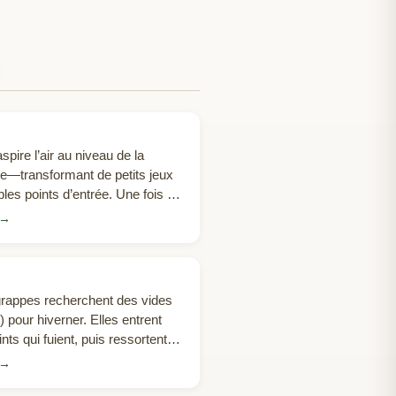
N
spire l’air au niveau de la
ive—transformant de petits jeux
les points d’entrée. Une fois à
 les colonnes de plomberie et
→
 les étages et le grenier; dans
ossature « balloon », les
r comme un ascenseur caché.
grappes recherchent des vides
) pour hiverner. Elles entrent
ints qui fuient, puis ressortent
ent près des fenêtres et
→