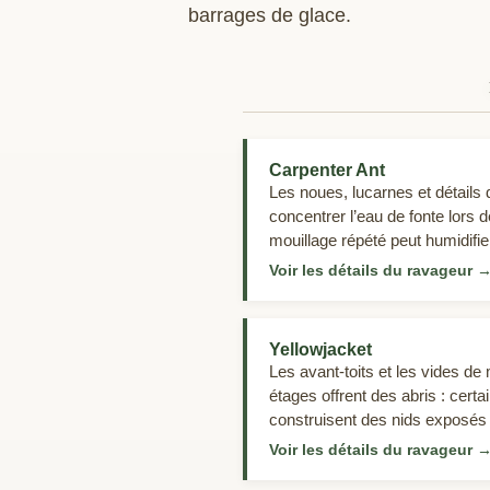
barrages de glace.
Carpenter Ant
Les noues, lucarnes et détails 
concentrer l’eau de fonte lors 
mouillage répété peut humidifier
les cavités murales—idéal pour
Voir les détails du ravageur
charpentières dans le bois ramol
elles ne le mangent pas).
Yellowjacket
Les avant‑toits et les vides d
étages offrent des abris : cert
construisent des nids exposés s
les espèces cavernicoles peuv
Voir les détails du ravageur
les solives via de petits jeux 