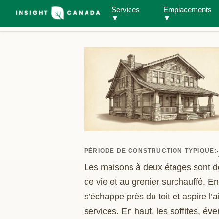
Services
Emplacements
Toutes les
Catégor
Guide pratique
▼
▼
espèces
paras
PÉRIODE DE CONSTRUCTION TYPIQUE
:
Les maisons à deux étages sont de
de vie et au grenier surchauffé. En
s’échappe près du toit et aspire l’
services. En haut, les soffites, éve