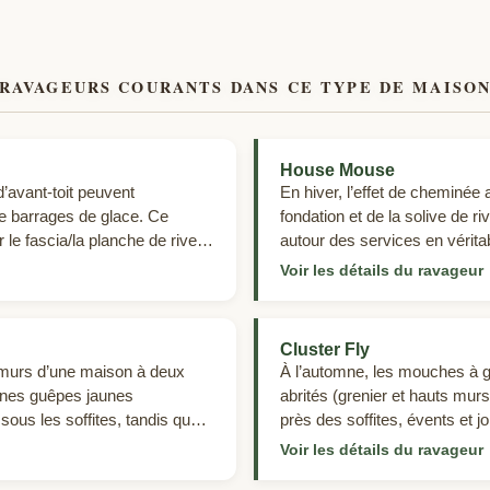
RAVAGEURS COURANTS DANS CE TYPE DE MAISO
House Mouse
d’avant‑toit peuvent
En hiver, l’effet de cheminée a
de barrages de glace. Ce
fondation et de la solive de r
 le fascia/la planche de rive et
autour des services en véritab
 des nids satellites de fourmis
l’intérieur, les souris suivent
→
Voir les détails du ravageur
li (elles creusent le bois,
d’autres gaines pour atteindre
les maisons plus anciennes à 
cavités murales peuvent agi
Cluster Fly
e murs d’une maison à deux
À l’automne, les mouches à 
aines guêpes jaunes
abrités (grenier et hauts murs
ous les soffites, tandis que
près des soffites, évents et jo
ent nicher dans les murs ou
lors des redoux d’hiver—souv
→
Voir les détails du ravageur
au revêtement ou aux détails
luminaires à l’étage.