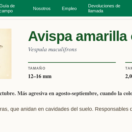
Guía de
Devoluciones de
Nosotros
Empleo
ejas
Inspector de casas
Tipos de casa
campo
llamada
Avispa amarilla 
Vespula maculifrons
TAMAÑO
TA
12
–
16
mm
2,
ctubre. Más agresiva en agosto-septiembre, cuando la colo
gras, que anidan en cavidades del suelo. Responsables d