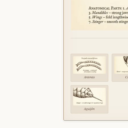
Antenas
C
Aguijón