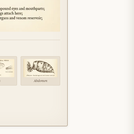
s
Abdomen