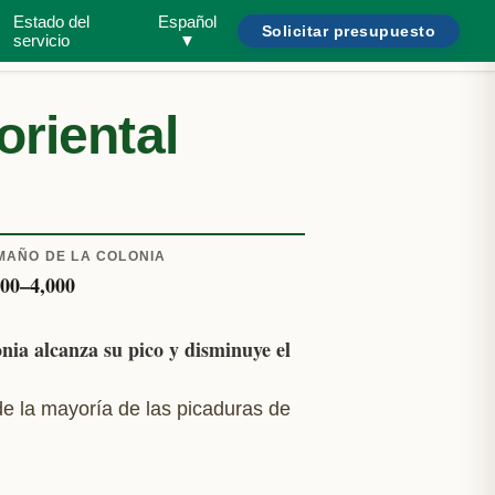
Estado del
Español
Solicitar presupuesto
Buscar plagas o tipos de casa...
¿Necesita ayuda?
/
servicio
▼
oriental
MAÑO DE LA COLONIA
000
–
4,000
nia alcanza su pico y disminuye el
e la mayoría de las picaduras de