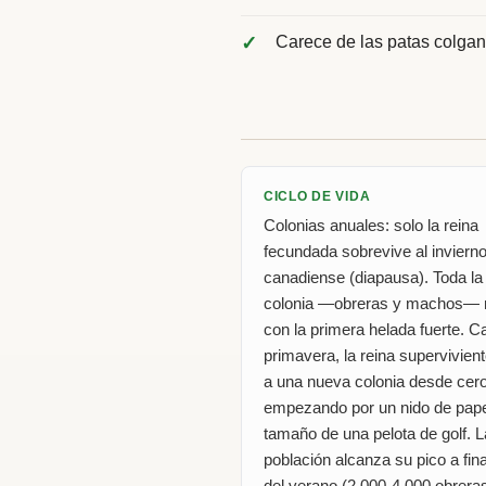
Carece de las patas colgan
CICLO DE VIDA
Colonias anuales: solo la reina
fecundada sobrevive al inviern
canadiense (diapausa). Toda la
colonia —obreras y machos—
con la primera helada fuerte. C
primavera, la reina supervivien
a una nueva colonia desde cero
empezando por un nido de pape
tamaño de una pelota de golf. L
población alcanza su pico a fin
del verano (2 000-4 000 obreras