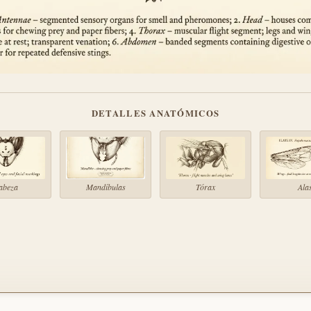
DETALLES ANATÓMICOS
abeza
Mandíbulas
Tórax
Ala