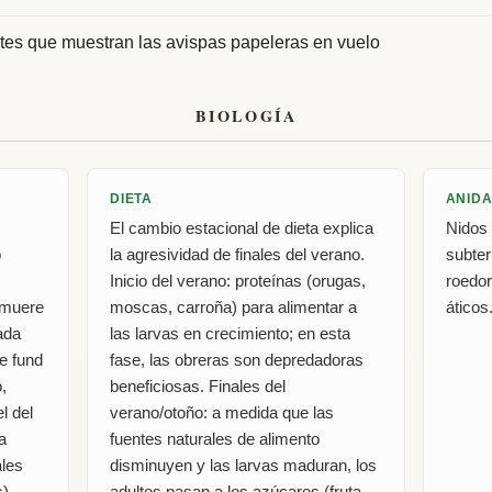
tes que muestran las avispas papeleras en vuelo
BIOLOGÍA
DIETA
ANIDA
El cambio estacional de dieta explica
Nidos 
o
la agresividad de finales del verano.
subter
Inicio del verano: proteínas (orugas,
roedor
 muere
moscas, carroña) para alimentar a
áticos
ada
las larvas en crecimiento; en esta
te fund
fase, las obreras son depredadoras
,
beneficiosas. Finales del
l del
verano/otoño: a medida que las
a
fuentes naturales de alimento
ales
disminuyen y las larvas maduran, los
).
adultos pasan a los azúcares (fruta,