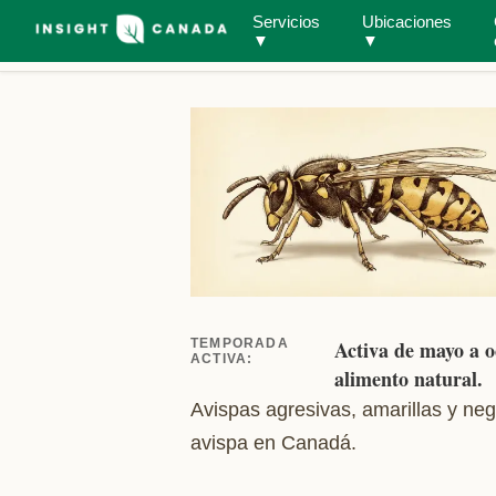
Servicios
Ubicaciones
Guía de campo
Todas las especies
Avispas y ab
▼
▼
TEMPORADA
Activa de mayo a o
ACTIVA
:
alimento natural.
Avispas agresivas, amarillas y ne
avispa en Canadá.