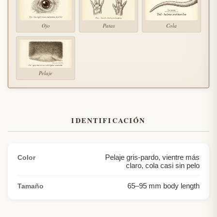
Ojo
Patas
Cola
Pelaje
IDENTIFICACIÓN
Pelaje gris-pardo, vientre más
Color
claro, cola casi sin pelo
65
–
95
mm body length
Tamaño