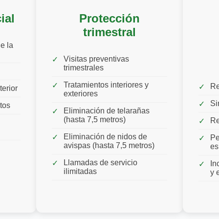
ial
Protección
trimestral
e la
Visitas preventivas
trimestrales
Tratamientos interiores y
Re
terior
exteriores
Si
tos
Eliminación de telarañas
(hasta 7,5 metros)
Re
Eliminación de nidos de
Pe
avispas (hasta 7,5 metros)
es
Llamadas de servicio
In
ilimitadas
y 