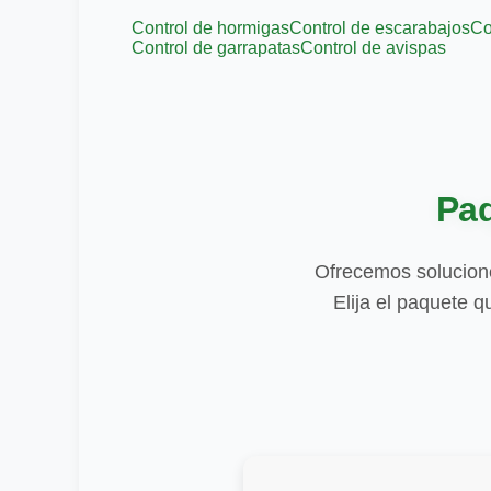
Control de hormigas
Control de escarabajos
Co
Control de garrapatas
Control de avispas
Paq
Ofrecemos solucione
Elija el paquete 