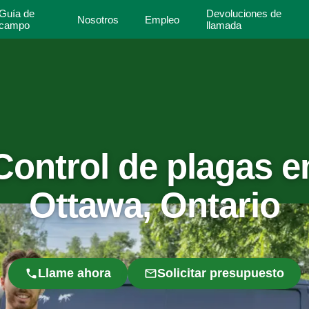
Guía de
Devoluciones de
Nosotros
Empleo
campo
llamada
Control de plagas e
Ottawa, Ontario
Llame ahora
Solicitar presupuesto