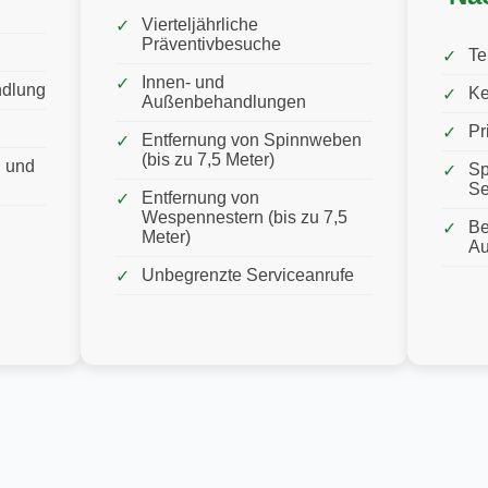
Vierteljährliche
Präventivbesuche
Te
Innen- und
ndlung
Ke
Außenbehandlungen
Pr
Entfernung von Spinnweben
(bis zu 7,5 Meter)
 und
Sp
Se
Entfernung von
Wespennestern (bis zu 7,5
Be
Meter)
Au
Unbegrenzte Serviceanrufe