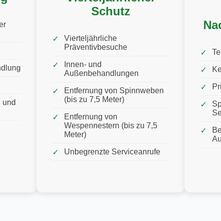
Schutz
Na
er
Vierteljährliche
Präventivbesuche
Te
Innen- und
ndlung
Ke
Außenbehandlungen
Pr
Entfernung von Spinnweben
(bis zu 7,5 Meter)
 und
Sp
Se
Entfernung von
Wespennestern (bis zu 7,5
Be
Meter)
Au
Unbegrenzte Serviceanrufe