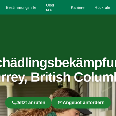
Über
Bestimmungshilfe
Karriere
Rückrufe
uns
chädlingsbekämpfu
rrey, British Colum
Jetzt anrufen
Angebot anfordern