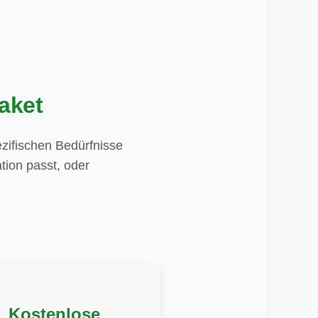
aket
zifischen Bedürfnisse
tion passt, oder
Kostenlose