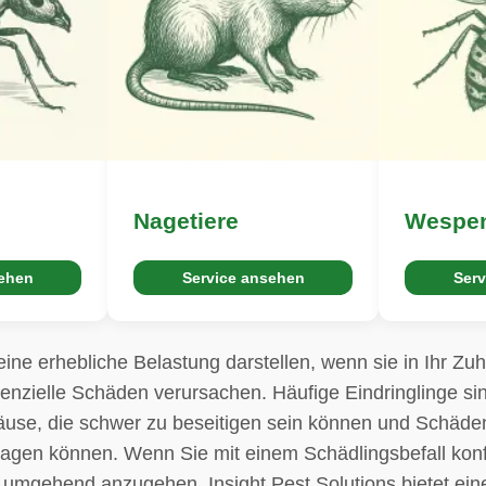
Nagetiere
Wespe
sehen
Service ansehen
Serv
ine erhebliche Belastung darstellen, wenn sie in Ihr Zu
tenzielle Schäden verursachen. Häufige Eindringlinge s
se, die schwer zu beseitigen sein können und Schäden
agen können. Wenn Sie mit einem Schädlingsbefall konfro
 umgehend anzugehen. Insight Pest Solutions bietet ei