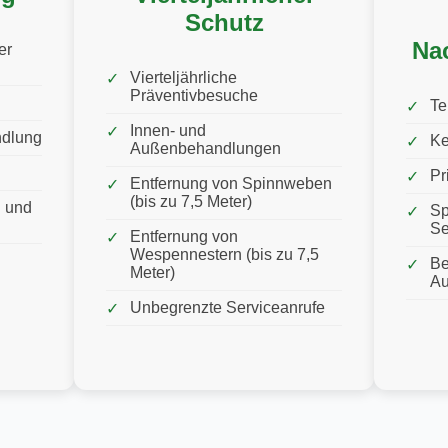
Schutz
Na
er
Vierteljährliche
Präventivbesuche
Te
Innen- und
ndlung
Ke
Außenbehandlungen
Pr
Entfernung von Spinnweben
(bis zu 7,5 Meter)
 und
Sp
Se
Entfernung von
Wespennestern (bis zu 7,5
Be
Meter)
Au
Unbegrenzte Serviceanrufe