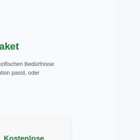
aket
zifischen Bedürfnisse
tion passt, oder
Kostenlose