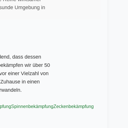
gesunde Umgebung in
dend, dass dessen
 bekämpfen wir über 50
or einer Vielzahl von
r Zuhause in einen
erwandeln.
pfung
Spinnenbekämpfung
Zeckenbekämpfung