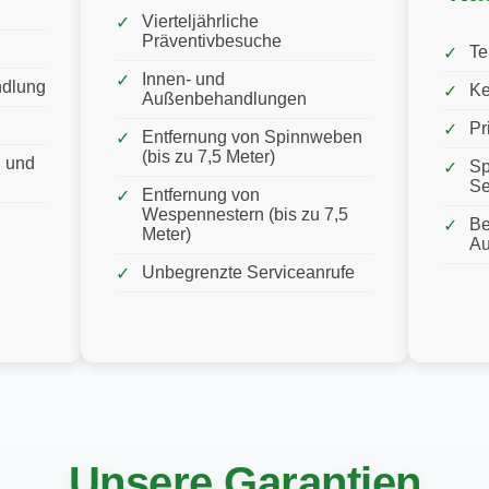
Vierteljährliche
Präventivbesuche
Te
Innen- und
ndlung
Ke
Außenbehandlungen
Pr
Entfernung von Spinnweben
(bis zu 7,5 Meter)
 und
Sp
Se
Entfernung von
Wespennestern (bis zu 7,5
Be
Meter)
Au
Unbegrenzte Serviceanrufe
Unsere Garantien