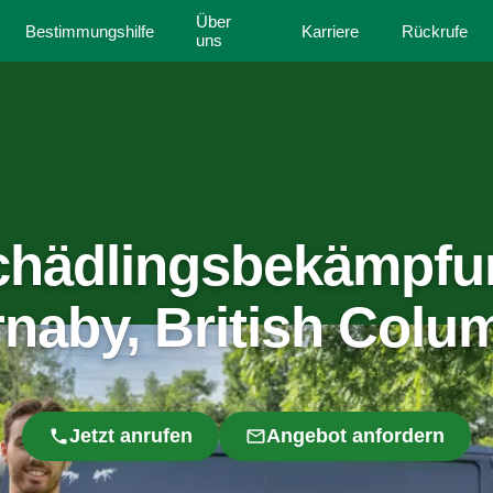
Über
Bestimmungshilfe
Karriere
Rückrufe
uns
chädlingsbekämpfu
naby, British Colu
Jetzt anrufen
Angebot anfordern