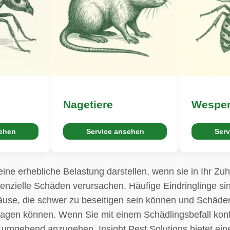
Nagetiere
Wespe
sehen
Service ansehen
Serv
ine erhebliche Belastung darstellen, wenn sie in Ihr Zu
tenzielle Schäden verursachen. Häufige Eindringlinge s
se, die schwer zu beseitigen sein können und Schäden
agen können. Wenn Sie mit einem Schädlingsbefall konfro
 umgehend anzugehen. Insight Pest Solutions bietet ei