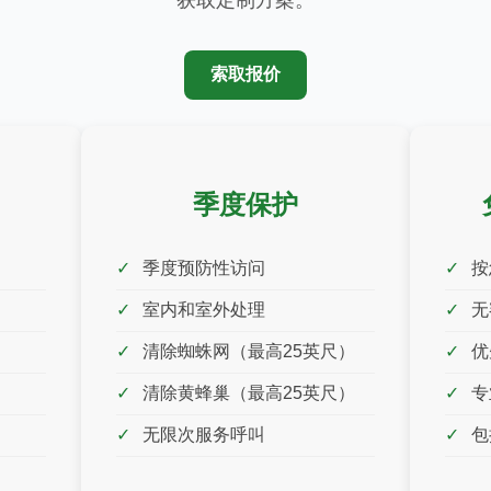
获取定制方案。
索取报价
季度保护
季度预防性访问
按
室内和室外处理
无
清除蜘蛛网（最高25英尺）
优
清除黄蜂巢（最高25英尺）
专
无限次服务呼叫
包