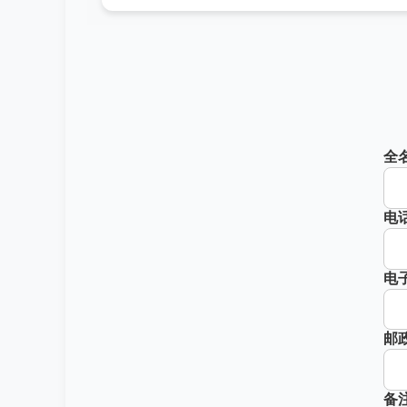
全
电
电
邮
备