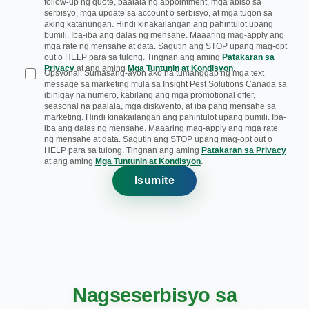
follow-up ng quote, paalala ng appointment, mga abiso sa
serbisyo, mga update sa account o serbisyo, at mga tugon sa
aking katanungan. Hindi kinakailangan ang pahintulot upang
bumili. Iba-iba ang dalas ng mensahe. Maaaring mag-apply ang
mga rate ng mensahe at data. Sagutin ang STOP upang mag-opt
out o HELP para sa tulong. Tingnan ang aming
Patakaran sa
Privacy
at ang aming
Mga Tuntunin at Kondisyon
.
Opsyonal: Sumasang-ayon ako na tumanggap ng mga text
message sa marketing mula sa Insight Pest Solutions Canada sa
ibinigay na numero, kabilang ang mga promotional offer,
seasonal na paalala, mga diskwento, at iba pang mensahe sa
marketing. Hindi kinakailangan ang pahintulot upang bumili. Iba-
iba ang dalas ng mensahe. Maaaring mag-apply ang mga rate
ng mensahe at data. Sagutin ang STOP upang mag-opt out o
HELP para sa tulong. Tingnan ang aming
Patakaran sa Privacy
at ang aming
Mga Tuntunin at Kondisyon
.
Isumite
Nagseserbisyo sa