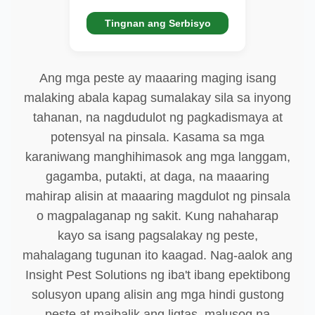
Tingnan ang Serbisyo
Ang mga peste ay maaaring maging isang
malaking abala kapag sumalakay sila sa inyong
tahanan, na nagdudulot ng pagkadismaya at
potensyal na pinsala. Kasama sa mga
karaniwang manghihimasok ang mga langgam,
gagamba, putakti, at daga, na maaaring
mahirap alisin at maaaring magdulot ng pinsala
o magpalaganap ng sakit. Kung nahaharap
kayo sa isang pagsalakay ng peste,
mahalagang tugunan ito kaagad. Nag-aalok ang
Insight Pest Solutions ng iba't ibang epektibong
solusyon upang alisin ang mga hindi gustong
peste at maibalik ang ligtas, malusog na