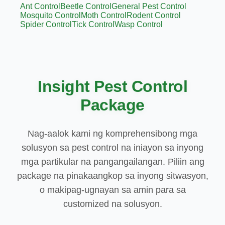
Ant Control
Beetle Control
General Pest Control
Mosquito Control
Moth Control
Rodent Control
Spider Control
Tick Control
Wasp Control
Insight Pest Control
Package
Nag-aalok kami ng komprehensibong mga
solusyon sa pest control na iniayon sa inyong
mga partikular na pangangailangan. Piliin ang
package na pinakaangkop sa inyong sitwasyon,
o makipag-ugnayan sa amin para sa
customized na solusyon.