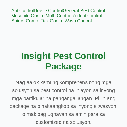
Ant Control
Beetle Control
General Pest Control
Mosquito Control
Moth Control
Rodent Control
Spider Control
Tick Control
Wasp Control
Insight Pest Control
Package
Nag-aalok kami ng komprehensibong mga
solusyon sa pest control na iniayon sa inyong
mga partikular na pangangailangan. Piliin ang
package na pinakaangkop sa inyong sitwasyon,
o makipag-ugnayan sa amin para sa
customized na solusyon.