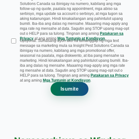
Solutions Canada sa ibinigay na numero, kabilang ang mga
follow-up ng quote, paalala ng appointment, mga abiso sa
serbisyo, mga update sa account o serbisyo, at mga tugon sa
aking katanungan. Hindi kinakailangan ang pahintulot upang
bumili. Iba-iba ang dalas ng mensahe. Maaaring mag-apply ang
mga rate ng mensahe at data. Sagutin ang STOP upang mag-opt
out o HELP para sa tulong. Tingnan ang aming
Patakaran sa
Privacy
at ang aming
Mga Tuntunin at Kondisyon
.
Opsyonal: Sumasang-ayon ako na tumanggap ng mga text
message sa marketing mula sa Insight Pest Solutions Canada sa
ibinigay na numero, kabilang ang mga promotional offer,
seasonal na paalala, mga diskwento, at iba pang mensahe sa
marketing. Hindi kinakailangan ang pahintulot upang bumili. Iba-
iba ang dalas ng mensahe. Maaaring mag-apply ang mga rate
ng mensahe at data. Sagutin ang STOP upang mag-opt out o
HELP para sa tulong. Tingnan ang aming
Patakaran sa Privacy
at ang aming
Mga Tuntunin at Kondisyon
.
Isumite