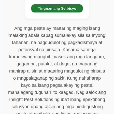
Tingnan ang Serbisyo
Ang mga peste ay maaaring maging isang
malaking abala kapag sumalakay sila sa inyong
tahanan, na nagdudulot ng pagkadismaya at
potensyal na pinsala. Kasama sa mga
karaniwang manghihimasok ang mga langgam,
gagamba, putakti, at daga, na maaaring
mahirap alisin at maaaring magdulot ng pinsala
o magpalaganap ng sakit. Kung nahaharap
kayo sa isang pagsalakay ng peste,
mahalagang tugunan ito kaagad. Nag-aalok ang
Insight Pest Solutions ng iba't ibang epektibong
solusyon upang alisin ang mga hindi gustong
peste at maibalik ang ligtas, malusog na