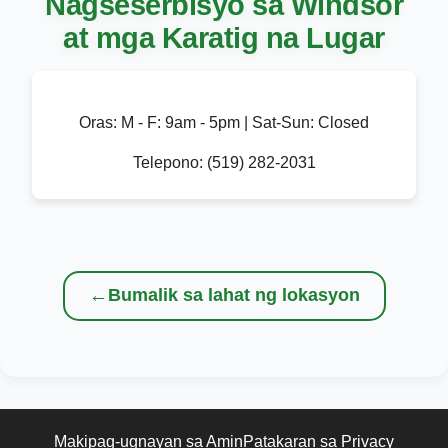
Nagseserbisyo sa Windsor
at mga Karatig na Lugar
Oras:
M - F: 9am - 5pm | Sat-Sun: Closed
Telepono:
(519) 282-2031
←
Bumalik sa lahat ng lokasyon
Makipag-ugnayan sa Amin
Patakaran sa Privacy