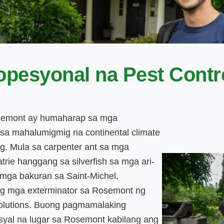
opesyonal na Pest Cont
semont ay humaharap sa mga
sa mahalumigmig na continental climate
ing. Mula sa carpenter ant sa mga
rie hanggang sa silverfish sa mga ari-
a mga bakuran sa Saint-Michel,
ng mga exterminator sa Rosemont ng
l solutions. Buong pagmamalaking
syal na lugar sa Rosemont kabilang ang