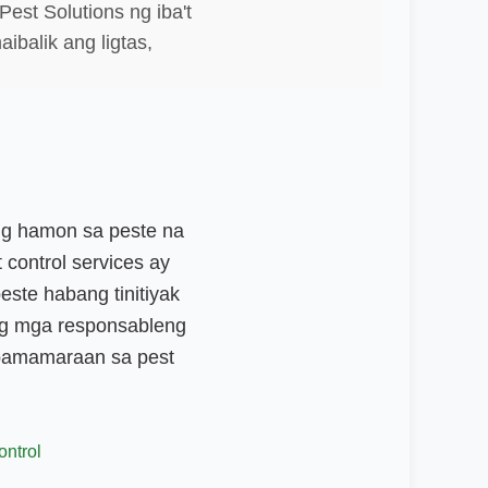
est Solutions ng iba't
ibalik ang ligtas,
ng hamon sa peste na
control services ay
ste habang tinitiyak
 ng mga responsableng
 pamamaraan sa pest
ntrol