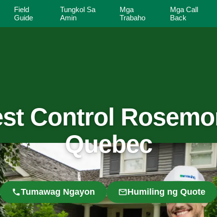
Field
Tungkol Sa
Mga
Mga Call
Guide
Amin
Trabaho
Back
st Control Rosemo
Quebec
Tumawag Ngayon
Humiling ng Quote