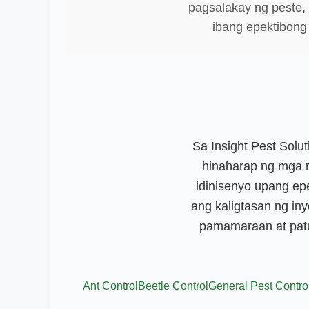
pagsalakay ng peste, 
ibang epektibong 
Sa Insight Pest Sol
hinaharap ng mga r
idinisenyo upang ep
ang kaligtasan ng in
pamamaraan at patu
Ant Control
Beetle Control
General Pest Contro