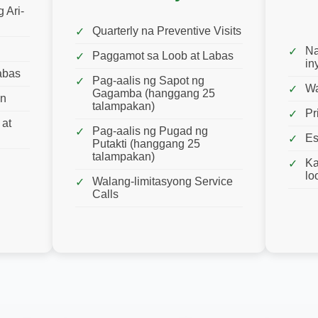
 Ari-
Quarterly na Preventive Visits
Na
Paggamot sa Loob at Labas
in
abas
Pag-aalis ng Sapot ng
Wa
Gagamba (hanggang 25
on
talampakan)
Pr
 at
Pag-aalis ng Pugad ng
Es
Putakti (hanggang 25
talampakan)
Ka
lo
Walang-limitasyong Service
Calls