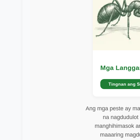
Mga Langg
Tingnan ang S
Ang mga peste ay maa
na nagdudulot
manghihimasok ang
maaaring magdu