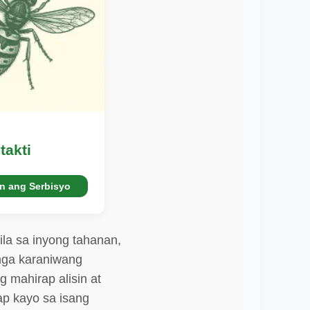
takti
n ang Serbisyo
la sa inyong tahanan,
mga karaniwang
 mahirap alisin at
p kayo sa isang