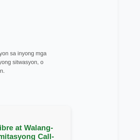
ayon sa inyong mga
yong sitwasyon, o
n.
ibre at Walang-
imitasyong Call-