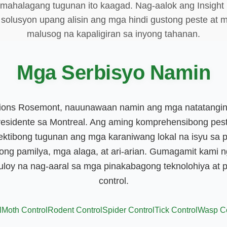
mahalagang tugunan ito kaagad. Nag-aalok ang Insight P
solusyon upang alisin ang mga hindi gustong peste at ma
malusog na kapaligiran sa inyong tahanan.
Mga Serbisyo Namin
utions Rosemont, nauunawaan namin ang mga natatangi
esidente sa Montreal. Ang aming komprehensibong pest 
ektibong tugunan ang mga karaniwang lokal na isyu sa pe
yong pamilya, mga alaga, at ari-arian. Gumagamit kami
loy na nag-aaral sa mga pinakabagong teknolohiya at
control.
l
Moth Control
Rodent Control
Spider Control
Tick Control
Wasp Co