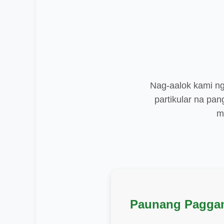
Nag-aalok kami ng
partikular na pa
m
Paunang Pagga