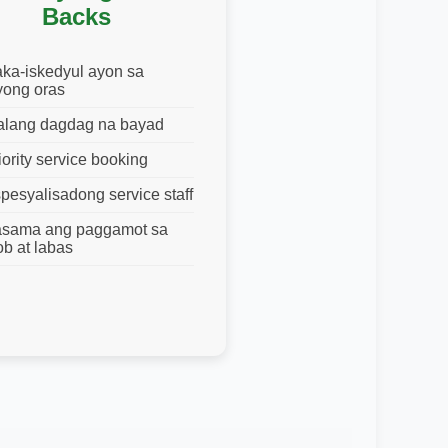
Backs
ka-iskedyul ayon sa
yong oras
lang dagdag na bayad
iority service booking
pesyalisadong service staff
sama ang paggamot sa
ob at labas