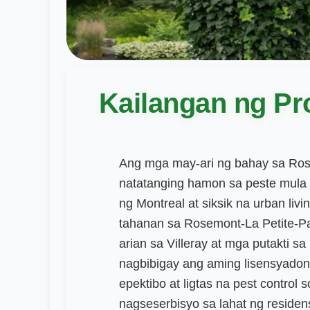
Kailangan ng Pr
Ang mga may-ari ng bahay sa Ro
natatanging hamon sa peste mula 
ng Montreal at siksik na urban liv
tahanan sa Rosemont-La Petite-Pat
arian sa Villeray at mga putakti s
nagbibigay ang aming lisensyado
epektibo at ligtas na pest contro
nagseserbisyo sa lahat ng residen