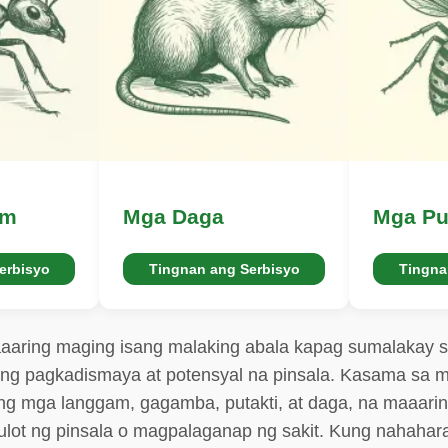
am
Mga Daga
Mga Pu
erbisyo
Tingnan ang Serbisyo
Tingna
aring maging isang malaking abala kapag sumalakay si
 ng pagkadismaya at potensyal na pinsala. Kasama sa 
 mga langgam, gagamba, putakti, at daga, na maaaring
lot ng pinsala o magpalaganap ng sakit. Kung nahahara