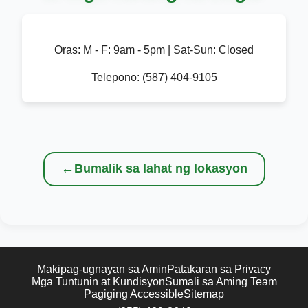
Oras:
M - F: 9am - 5pm | Sat-Sun: Closed
Telepono:
(587) 404-9105
←
Bumalik sa lahat ng lokasyon
Makipag-ugnayan sa Amin
Patakaran sa Privacy
Mga Tuntunin at Kundisyon
Sumali sa Aming Team
Pagiging Accessible
Sitemap