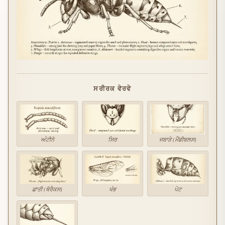
ਸਰੀਰਕ ਵੇਰਵੇ
ਅੰਟੀਨੇ
ਸਿਰ
ਜਬਾੜੇ (ਮੈਂਡੀਬਲਸ)
ਛਾਤੀ (ਥੋਰੈਕਸ)
ਖੰਭ
ਪੇਟ