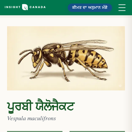
ਕੀਮਤ ਦਾ ਅਨੁਮਾਨ ਮੰਗੋ
ਪੂਰਬੀ ਯੈਲੋਜੈਕਟ
Vespula maculifrons