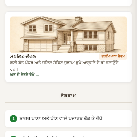
ਸਪਲਿਟ-ਲੈਵਲ
ਦਰਮਿਆਨਾ ਜੋਖਮ
ਕਈ ਛੱਤ ਪੱਧਰ ਅਤੇ ਜਟਿਲ ਸੋਫਿਟ ਜੁੜਾਅ ਛੁਪੇ ਆਲ੍ਹਣੇ ਦੇ ਥਾਂ ਬਣਾਉਂਦੇ
ਹਨ।
ਘਰ ਦੇ ਵੇਰਵੇ ਵੇਖੋ
→
ਰੋਕਥਾਮ
ਬਾਹਰ ਖਾਣਾ ਅਤੇ ਪੀਣ ਵਾਲੇ ਪਦਾਰਥ ਢੱਕ ਕੇ ਰੱਖੋ