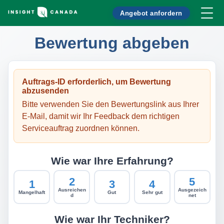
Angebot anfordern
Bewertung abgeben
Auftrags-ID erforderlich, um Bewertung
abzusenden
Bitte verwenden Sie den Bewertungslink aus Ihrer
E-Mail, damit wir Ihr Feedback dem richtigen
Serviceauftrag zuordnen können.
Wie war Ihre Erfahrung?
2
5
1
3
4
Ausreichen
Ausgezeich
Mangelhaft
Gut
Sehr gut
d
net
Wie war Ihr Techniker?