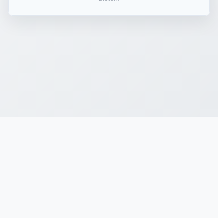
Kontaktieren Sie uns
Datenschutzerklärung
Allgemeine Geschäftsbedingungen
Werden Sie Teil unseres Teams
Barrierefreiheit
Sitemap
(855) 489-3640
service@insightpestcanada.com
Insight Pest Solutions Canada ©
Alle Rechte vorbehalten