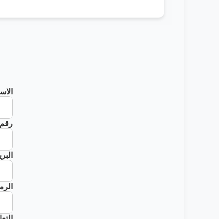
الاس
رقم 
البر
الرم
التع