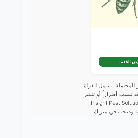
ض الخدمة
 المحتملة. تشمل الغزاة
د تسبب أضراراً أو تنشر
 كنت تواجه إصابة بالآفات، فمن الضروري معالجتها على الفور. توفر Insight Pest Solutions
نة وصحية في منزلك.