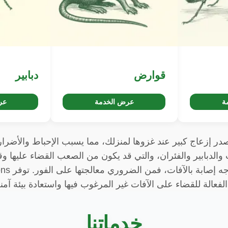
قوارض
دبابير
ة
عرض الخدمة
عر
ر إزعاج كبير عند غزوها لمنزلك، مما يسبب الإحباط والأضرار
 والدبابير والفئران، والتي قد يكون من الصعب القضاء عليها وق
الأمراض. إذا
فعالة للقضاء على الآفات غير المرغوب فيها واستعادة بيئة آم
خدماتنا