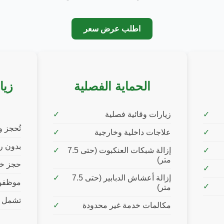
اطلب عرض سعر
الحماية الفصلية
زيا
زيارات وقائية فصلية
تُحجز 
علاجات داخلية وخارجية
بدون ر
إزالة شبكات العنكبوت (حتى 7.5
متر)
حجز خد
إزالة أعشاش الدبابير (حتى 7.5
موظفو
متر)
تشمل ع
مكالمات خدمة غير محدودة