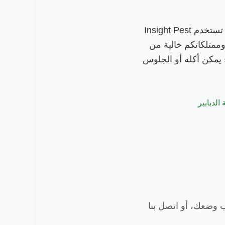
خدمات مكافحة الآفات الاحترافية في Saskatoon مهمّة لأنها توفّر لكم بيئة أكثر أماناً. تستخدم Insight Pest
ئلتكم وممتلكاتكم خالية من
 يمكن أكله أو الجلوس
الدبابير
ب وضعك، أو اتصل بنا