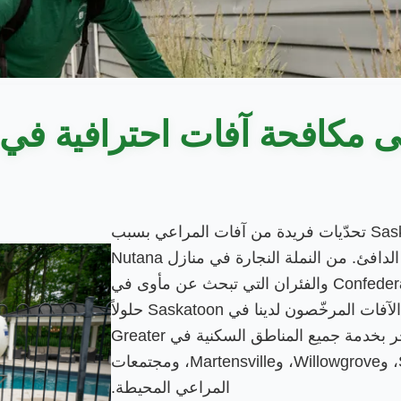
افحة آفات احترافية في Saskatoon؟
يواجه أصحاب المنازل في Saskatoon تحدّيات فريدة من آفات المراعي بسبب
شتاء Saskatchewan القاسي وصيفها الدافئ. من النملة النجارة في منازل Nutana
إلى الدبابير في مناطق Confederation Park والفئران التي تبحث عن مأوى في
عقارات Riversdale، يقدّم فنّيو إبادة الآفات المرخّصون لدينا في Saskatoon حلولاً
فعّالة وآمنة لمكافحة الآفات. نفخر بخدمة جميع المناطق السكنية في Greater
Saskatoon بما فيها Stonebridge، وWillowgrove، وMartensville، ومجتمعات
المراعي المحيطة.