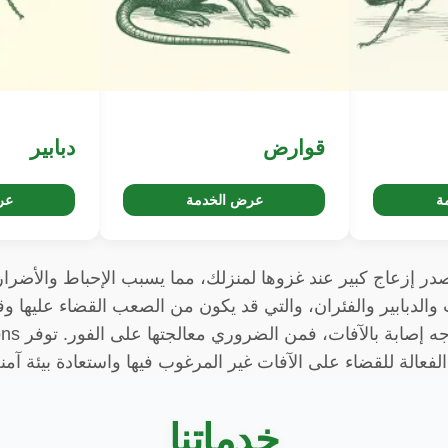
قوارض
دبابير
ة
عرض الخدمة
عر
ر إزعاج كبير عند غزوها لمنزلك، مما يسبب الإحباط والأضرار
 والدبابير والفئران، والتي قد يكون من الصعب القضاء عليها وق
الأمراض. إذا
فعالة للقضاء على الآفات غير المرغوب فيها واستعادة بيئة آم
خدماتنا