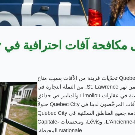
فحة آفات احترافية في Quebec City؟
يواجه أصحاب المنازل في Quebec City تحدّيات فريدة من الآفات بسبب مناخ
شرق كندا القاري الرطب والقرب من نهر St. Lawrence. من النملة النجارة في
منازل Sainte-Foy إلى السمكة الفضية في عقارات Limoilou والدبابير في حدائق
Charlesbourg، يقدّم فنّيو إبادة الآفات المرخّصون لدينا في Quebec City حلولاً
فعّالة وآمنة لمكافحة الآفات. نفخر بخدمة جميع المناطق السكنية في Quebec City
بما فيها Beauport، وL'Ancienne-Lorette، وLévis، ومجتمعات Capitale-
Nationale المحيطة.