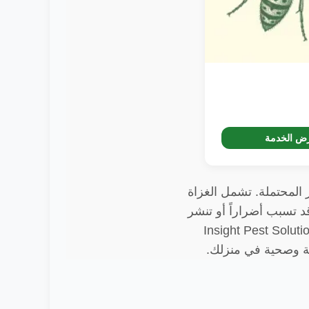
ض الخدمة
 المحتملة. تشمل الغزاة
د تسبب أضراراً أو تنشر
 كنت تواجه إصابة بالآفات، فمن الضروري معالجتها على الفور. توفر Insight Pest Solutions
نة وصحية في منزلك.