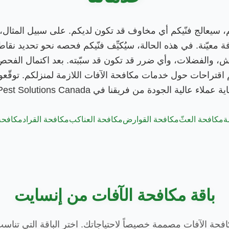
م، سيعالج فنّيكم أي مخاوف قد تكون لديكم. على سبيل المثال
معيّنة. في هذه الحالة، سيُكيِّف فنّيكم فحصه نحو تحديد نقاط
ش، والفضلات، وأي ضرر قد تكون قد سبّبته. بعد اكتمال الفحص
كم اقتراحات حول خدمات مكافحة الآفات اللازمة لمنزلكم. توقّ
ء عالية الجودة من فريقنا في Insight Pest Solutions Canada.
ة
مكافحة العثّ
مكافحة القوارض
مكافحة العناكب
مكافحة القراد
مكافحة 
باقة مكافحة الآفات من إنسايت
كافحة الآفات مصممة خصيصاً لاحتياجاتك. اختر الباقة التي تناس