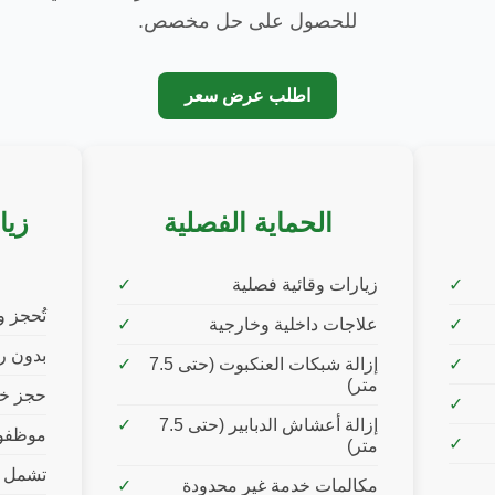
للحصول على حل مخصص.
اطلب عرض سعر
الحماية الفصلية
زيا
زيارات وقائية فصلية
تُحجز 
علاجات داخلية وخارجية
بدون ر
إزالة شبكات العنكبوت (حتى 7.5
متر)
حجز خد
إزالة أعشاش الدبابير (حتى 7.5
موظفو
متر)
تشمل ع
مكالمات خدمة غير محدودة