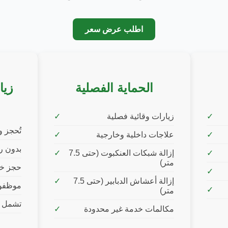
اطلب عرض سعر
الحماية الفصلية
زيا
زيارات وقائية فصلية
تُحجز 
علاجات داخلية وخارجية
بدون ر
إزالة شبكات العنكبوت (حتى 7.5
متر)
حجز خد
إزالة أعشاش الدبابير (حتى 7.5
موظفو
متر)
تشمل ع
مكالمات خدمة غير محدودة