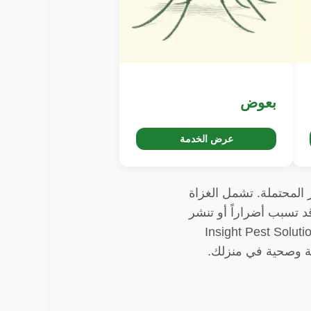
بعوض
عرض الخدمة
 المحتملة. تشمل الغزاة
د تسبب أضراراً أو تنشر
 كنت تواجه إصابة بالآفات، فمن الضروري معالجتها على الفور. توفر Insight Pest Solutions
نة وصحية في منزلك.