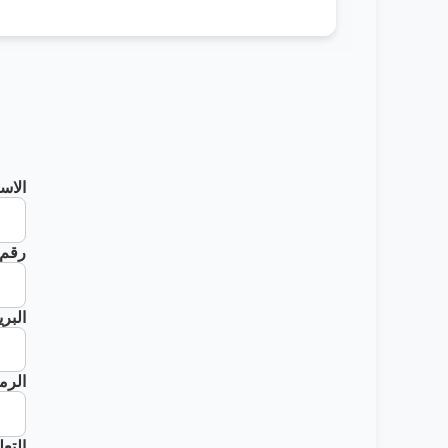
الاس
رقم 
البر
الرم
التع