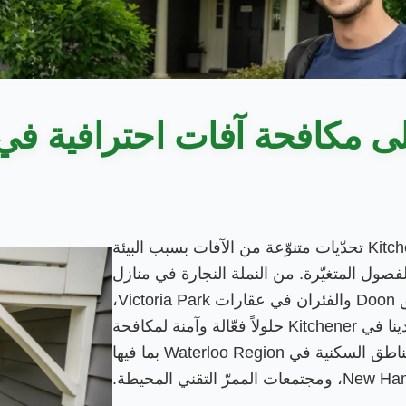
كافحة آفات احترافية في Kitchener
يواجه أصحاب المنازل في Kitchener تحدّيات متنوّعة من الآفات بسبب البيئة
ية في Waterloo Region والفصول المتغيّرة. من النملة النجارة في منازل
Forest Heights إلى الدبابير في حدائق Doon والفئران في عقارات Victoria Park،
يقدّم فنّيو إبادة الآفات المرخّصون لدينا في Kitchener حلولاً فعّالة وآمنة لمكافحة
الآفات. نفخر بخدمة جميع المناطق السكنية في Waterloo Region بما فيها