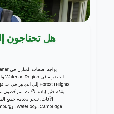
هل تحتاجون إلى م
الحضر
Cambridge، وWaterloo، وNew Hamburg، ومجتمعات الممرّ التقني المحيطة.