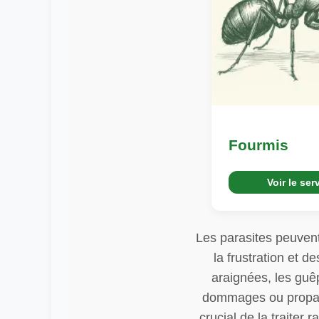
Fourmis
Voir le ser
Les parasites peuvent
la frustration et 
araignées, les guêp
dommages ou propager
crucial de la traiter