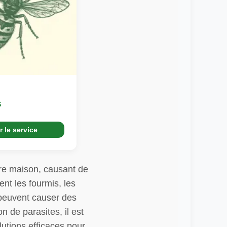
s
r le service
tre maison, causant de
nt les fourmis, les
t peuvent causer des
 de parasites, il est
lutions efficaces pour