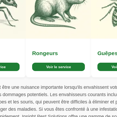
Rongeurs
Guêpe
vice
Voir le service
Voi
 être une nuisance importante lorsqu'ils envahissent vo
des dommages potentiels. Les envahisseurs courants inclue
es et les souris, qui peuvent être difficiles à éliminer e
 des maladies. Si vous êtes confronté à une infestation
 rapidement. Insight Pest Solutions offre une gamme de so