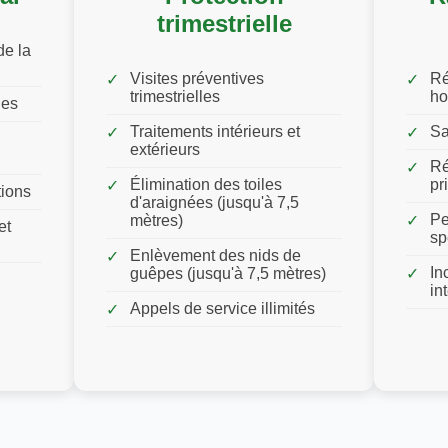
trimestrielle
de la
Visites préventives
Ré
trimestrielles
ho
les
Traitements intérieurs et
Sa
extérieurs
Ré
Élimination des toiles
pr
tions
d'araignées (jusqu'à 7,5
Pe
mètres)
et
sp
Enlèvement des nids de
In
guêpes (jusqu'à 7,5 mètres)
in
Appels de service illimités