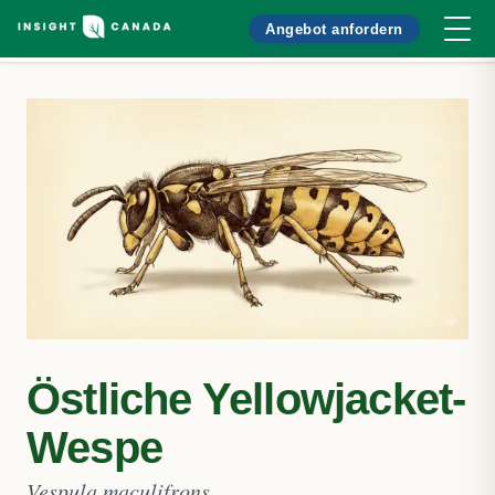
Angebot anfordern
Östliche Yellowjacket-
Wespe
Vespula maculifrons