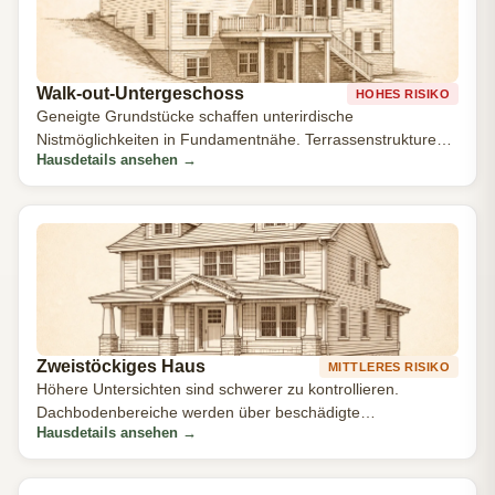
Walk-out-Untergeschoss
HOHES RISIKO
Geneigte Grundstücke schaffen unterirdische
Nistmöglichkeiten in Fundamentnähe. Terrassenstrukturen
Hausdetails ansehen
→
bieten Unterschlupf.
Zweistöckiges Haus
MITTLERES RISIKO
Höhere Untersichten sind schwerer zu kontrollieren.
Dachbodenbereiche werden über beschädigte
Hausdetails ansehen
→
Faschienbretter erreicht.