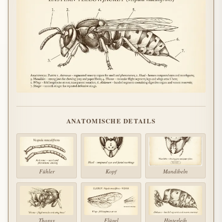
ANATOMISCHE DETAILS
Fühler
Kopf
Mandibeln
Thorax
Flügel
Hinterleib